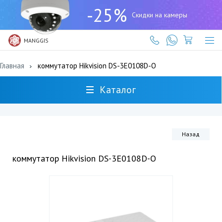
+7
-25%
(727)
Скидки на камеры
317-
61-
61
MANGGIS
Главная
коммутатор Hikvision DS-3E0108D-O
Каталог
Назад
коммутатор Hikvision DS-3E0108D-O