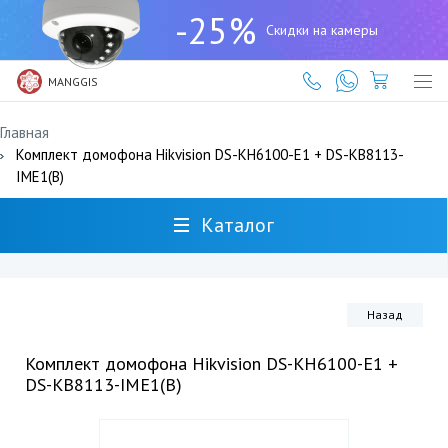
+7
-25%
(727)
Скидки на камеры
317-
61-
61
MANGGIS
Главная
Комплект домофона Hikvision DS-KH6100-E1 + DS-KB8113-
IME1(B)
Каталог
Назад
Комплект домофона Hikvision DS-KH6100-E1 +
DS-KB8113-IME1(B)