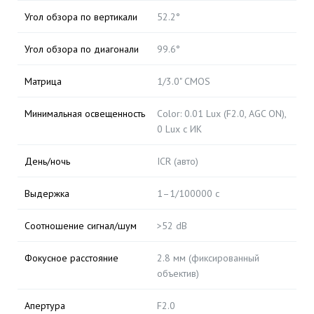
Угол обзора по вертикали
52.2°
Угол обзора по диагонали
99.6°
Матрица
1/3.0" CMOS
Минимальная освещенность
Color: 0.01 Lux (F2.0, AGC ON),
0 Lux с ИК
День/ночь
ICR (авто)
Выдержка
1–1/100000 с
Соотношение сигнал/шум
>52 dB
Фокусное расстояние
2.8 мм (фиксированный
объектив)
Апертура
F2.0