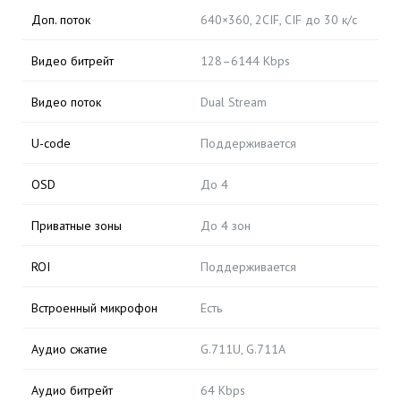
Доп. поток
640×360, 2CIF, CIF до 30 к/с
Видео битрейт
128–6144 Kbps
Видео поток
Dual Stream
U-code
Поддерживается
OSD
До 4
Приватные зоны
До 4 зон
ROI
Поддерживается
Встроенный микрофон
Есть
Аудио сжатие
G.711U, G.711A
Аудио битрейт
64 Kbps