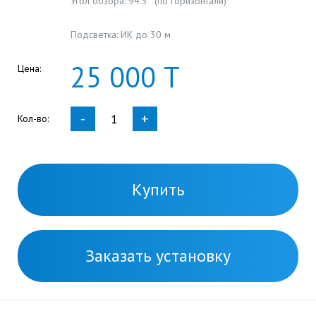
Угол обзора: 94.3° (по горизонтали)
Подсветка: ИК до 30 м
25
000
Т
Цена:
-
+
Кол-во:
Купить
Заказать установку