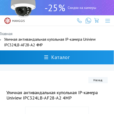
+7
-25%
(727)
Скидки на камеры
317-
61-
61
MANGGIS
Главная
Уличная антивандальная купольная IP-камера Uniview
IPC324LB-AF28-A2 4MP
Каталог
Назад
Уличная антивандальная купольная IP-камера
Uniview IPC324LB-AF28-A2 4MP