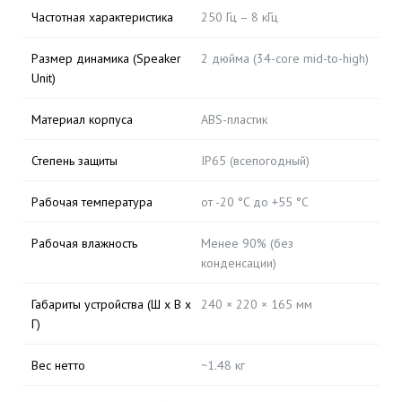
Частотная характеристика
250 Гц – 8 кГц
Размер динамика (Speaker
2 дюйма (34-core mid-to-high)
Unit)
Материал корпуса
ABS-пластик
Степень защиты
IP65 (всепогодный)
Рабочая температура
от -20 °C до +55 °C
Рабочая влажность
Менее 90% (без
конденсации)
Габариты устройства (Ш x В x
240 × 220 × 165 мм
Г)
Вес нетто
~1.48 кг