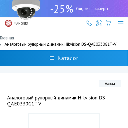
+7
-25%
(727)
Скидки на камеры
317-
61-
61
MANGGIS
Главная
Аналоговый рупорный динамик Hikvision DS-QAE0330G1T-V
Каталог
Назад
Аналоговый рупорный динамик Hikvision DS-
QAE0330G1T-V