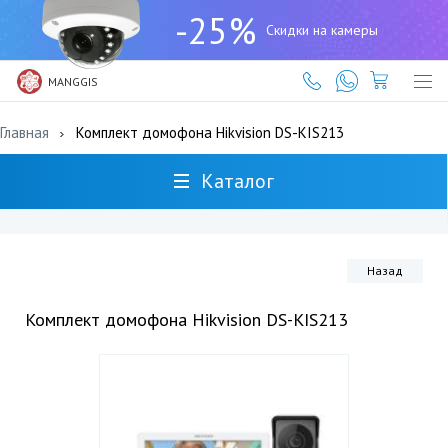
+7
-25%
(727)
Скидки на камеры
317-
61-
61
MANGGIS
Главная
Комплект домофона Hikvision DS-KIS213
Каталог
Назад
Комплект домофона Hikvision DS-KIS213