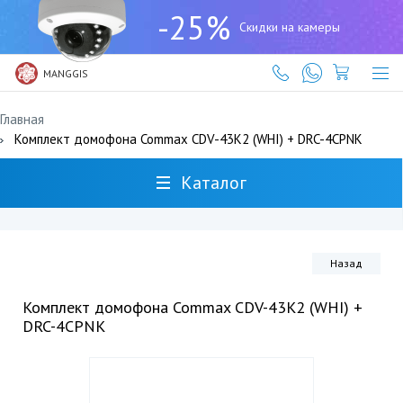
+7
-25%
(727)
Скидки на камеры
317-
61-
61
MANGGIS
Главная
Комплект домофона Commax CDV-43K2 (WHI) + DRC-4CPNK
Каталог
Назад
Комплект домофона Commax CDV-43K2 (WHI) +
DRC-4CPNK