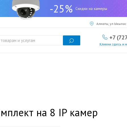
-25%
Скидки на камеры
Алматы, ул Ыкылас 
+7 (72
Кликни здесь и 
мплект на 8 IP камер