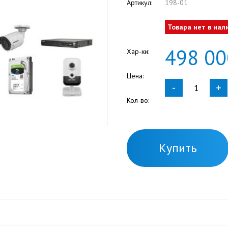
Артикул:
198-01
Товара нет в нал
498
00
Хар-ки:
Цена:
-
+
Кол-во:
Купить