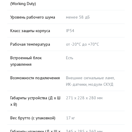
(Working Duty)
Уровень рабочего шума
менее 58 дБ
Класс защиты корпуса
IP54
Рабочая температура
от -20°C до +70°C
Встроенный блок
Есть
управления
Возможности подключения
Внешние сигнальные ламп,
ИК-датчики, модули СКУД
Габариты устройства (Д х Ш
271 х 228 х 280 мм
х В)
Вес брутто (с упаковкой)
17 кг
Габариты упаковки (Д х Ш х
345 х 285 х 360 мм