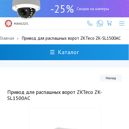
+7
-25%
(727)
Скидки на камеры
317-
61-
61
MANGGIS
Главная
Привод для распашных ворот ZKTeco ZK-SL1500AC
Каталог
Назад
Привод для распашных ворот ZKTeco ZK-
SL1500AC