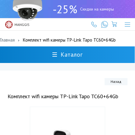
+7
-25%
(727)
Скидки на камеры
317-
61-
61
MANGGIS
Главная
Комплект wifi камеры TP-Link Tapo TC60+64Gb
Каталог
Назад
Комплект wifi камеры TP-Link Tapo TC60+64Gb