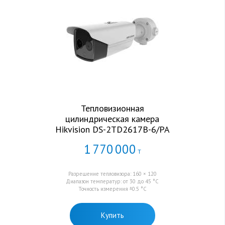
Тепловизионная
цилиндрическая камера
Hikvision DS-2TD2617B-6/PA
1
770
000
Т
Разрешение тепловизора: 160 × 120
Диапазон температур: от 30 до 45 °C
Точность измерения ±0.5 °C
Купить