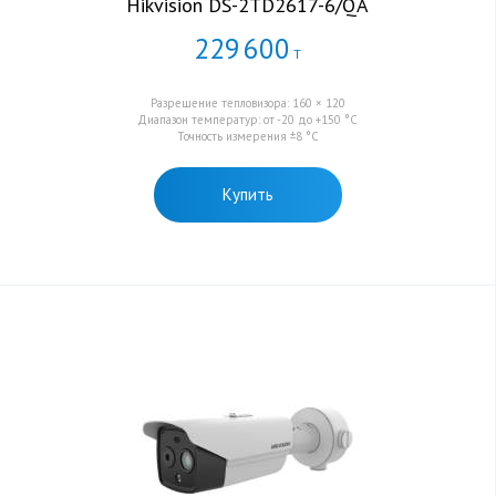
Hikvision DS-2TD2617-6/QA
229
600
Т
Разрешение тепловизора: 160 × 120
Диапазон температур: от -20 до +150 °C
Точность измерения ±8 °C
Купить