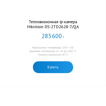
Тепловизионная ip-камера
Hikvision DS-2TD2628-7/QA
283
600
Т
Разрешение тепловизора: 256 × 192
Диапазон температур: от -20 до +150 °C
Точность измерения ±8 °C
Купить