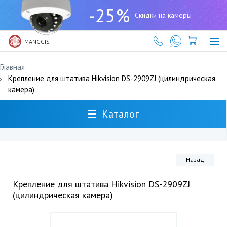
+7
-25%
(727)
Скидки на камеры
317-
61-
61
MANGGIS
Главная
Крепление для штатива Hikvision DS-2909ZJ (цилиндрическая
камера)
Каталог
Назад
Крепление для штатива Hikvision DS-2909ZJ
(цилиндрическая камера)