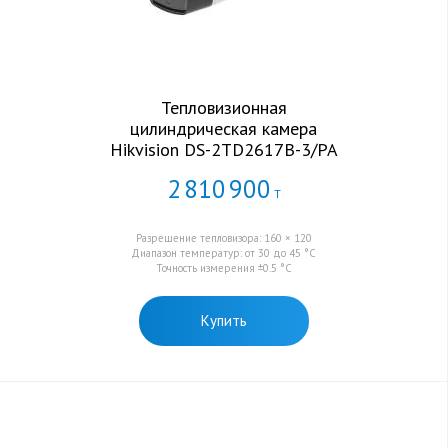
Тепловизионная
цилиндрическая камера
Hikvision DS-2TD2617B-3/PA
2
810
900
Т
Разрешение тепловизора: 160 × 120
Диапазон температур: от 30 до 45 °C
Точность измерения ±0.5 °C
Купить