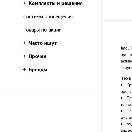
Комплекты и решения
Системы оповещения
Товары по акции
Часто ищут
Imou 
прево
Прочее
актив
злоум
Бренды
Техн
Кр
проис
Пр
точно
Но
диста
Ау
видео