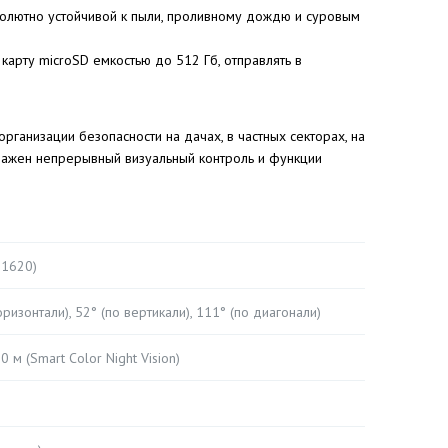
бсолютно устойчивой к пыли, проливному дождю и суровым
карту microSD емкостью до 512 Гб, отправлять в
ганизации безопасности на дачах, в частных секторах, на
 важен непрерывный визуальный контроль и функции
 1620)
оризонтали), 52° (по вертикали), 111° (по диагонали)
 м (Smart Color Night Vision)