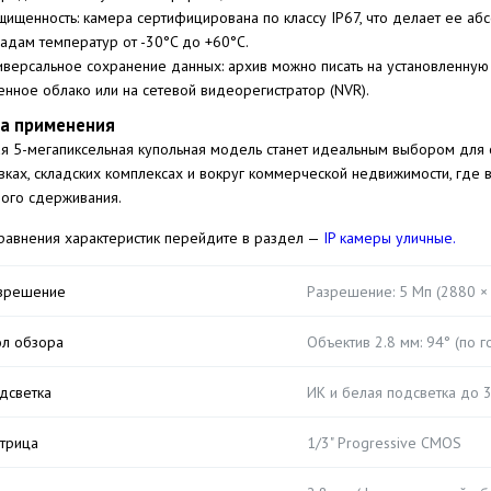
щищенность: камера сертифицирована по классу IP67, что делает ее а
адам температур от -30°C до +60°C.
иверсальное сохранение данных: архив можно писать на установленную 
нное облако или на сетевой видеорегистратор (NVR).
а применения
я 5-мегапиксельная купольная модель станет идеальным выбором для ор
вках, складских комплексах и вокруг коммерческой недвижимости, где
ного сдерживания.
равнения характеристик перейдите в раздел —
IP камеры уличные.
зрешение
Разрешение: 5 Мп (2880 ×
ол обзора
Объектив 2.8 мм: 94° (по г
дсветка
ИК и белая подсветка до 30
трица
1/3" Progressive CMOS