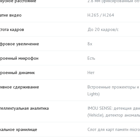
кусное расстояние
2.8 мм (фиксированный об
атие видео
H.265 / H.264
стота кадров
До 20 кадров/с
фровое увеличение
8x
троенный микрофон
Есть
троенный динамик
Нет
тивное сдерживание
Встроенные прожекторы и к
Lights)
теллектуальная аналитика
IMOU SENSE: детекция дви
(Vehicle), детектор аномал
кальное хранилище
Слот для карт памяти micr