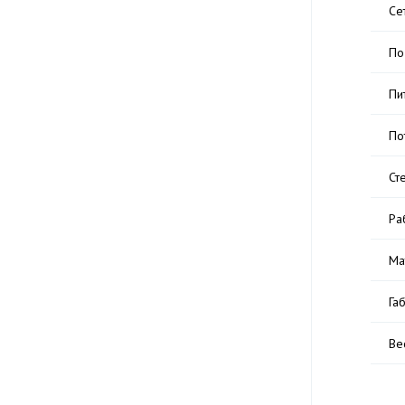
Се
По
Пи
По
Ст
Ра
Ма
Га
Ве