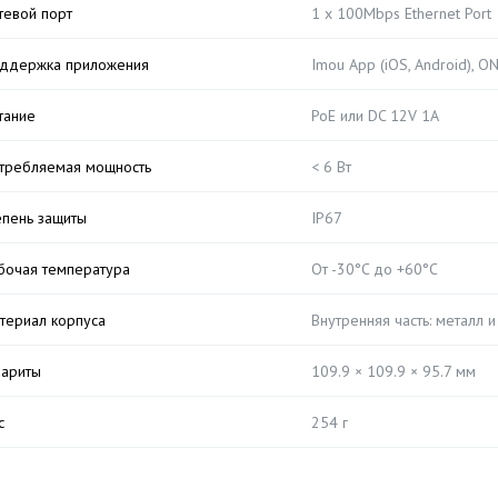
тевой порт
1 x 100Mbps Ethernet Port
ддержка приложения
Imou App (iOS, Android), O
тание
PoE или DC 12V 1A
требляемая мощность
< 6 Вт
епень защиты
IP67
бочая температура
От -30°C до +60°C
териал корпуса
Внутренняя часть: металл и
бариты
109.9 × 109.9 × 95.7 мм
с
254 г