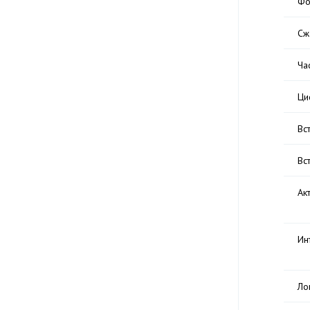
Фо
Сж
Ча
Ци
Вс
Вс
Ак
Ин
Ло