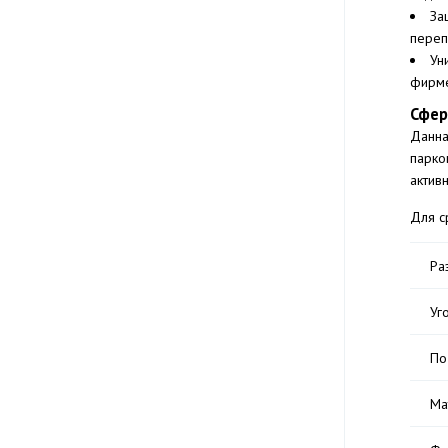
За
переп
Ун
фирме
Сфер
Данна
парко
актив
Для с
Ра
Уг
По
Ма