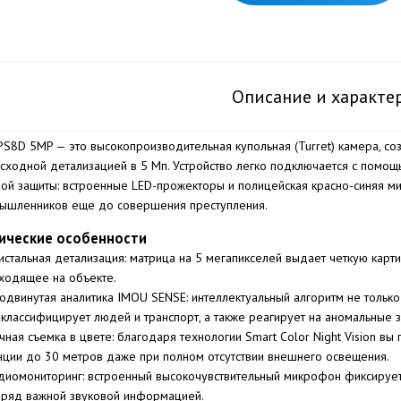
Описание и характе
PS8D 5MP — это высокопроизводительная купольная (Turret) камера, с
сходной детализацией в 5 Мп. Устройство легко подключается с помо
ной защиты: встроенные LED-прожекторы и полицейская красно-синяя ми
ышленников еще до совершения преступления.
ические особенности
истальная детализация: матрица на 5 мегапикселей выдает четкую карт
ходящее на объекте.
одвинутая аналитика IMOU SENSE: интеллектуальный алгоритм не только 
 классифицирует людей и транспорт, а также реагирует на аномальные з
чная съемка в цвете: благодаря технологии Smart Color Night Vision в
нции до 30 метров даже при полном отсутствии внешнего освещения.
диомониторинг: встроенный высокочувствительный микрофон фиксирует
ряд важной звуковой информацией.