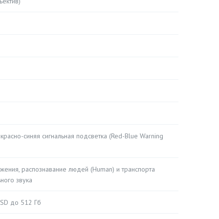
ъектив)
расно-синяя сигнальная подсветка (Red-Blue Warning
жения, распознавание людей (Human) и транспорта
ьного звука
oSD до 512 Гб