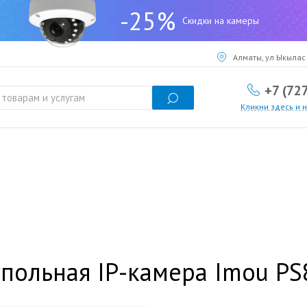
-25%
Скидки на камеры
Алматы, ул Ыкылас 
+7 (72
Кликни здесь и 
польная IP-камера Imou P