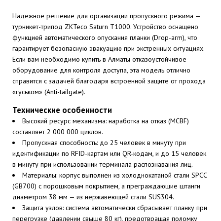
Надежное решение для организации пропускного режима —
турникет-трипод ZKTeco Saturn T1000. Устройство оснащено
функцией автоматического опускания планки (Drop-arm), что
гарантирует безопасную эвакуацию при экстренных ситуациях.
Если вам необходимо купить в Алматы отказоустойчивое
оборудование для контроля доступа, эта модель отлично
справится с задачей благодаря встроенной защите от прохода
«гуськом» (Anti-tailgate).
Технические особенности
Высокий ресурс механизма: наработка на отказ (MCBF)
составляет 2 000 000 циклов.
Пропускная способность: до 25 человек в минуту при
идентификации по RFID-картам или QR-кодам, и до 15 человек
в минуту при использовании терминала распознавания лиц.
Материалы: корпус выполнен из холоднокатаной стали SPCC
(GB700) с порошковым покрытием, а преграждающие штанги
диаметром 38 мм — из нержавеющей стали SUS304.
Защита узлов: система автоматически сбрасывает планку при
перегрузке (давлении свыше 80 кг), предотвращая поломку