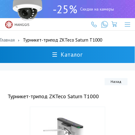
+7
-25%
(727)
Скидки на камеры
317-
61-
61
MANGGIS
Главная
Турникет-трипод ZKTeco Saturn T1000
Каталог
Назад
Турникет-трипод ZKTeco Saturn T1000