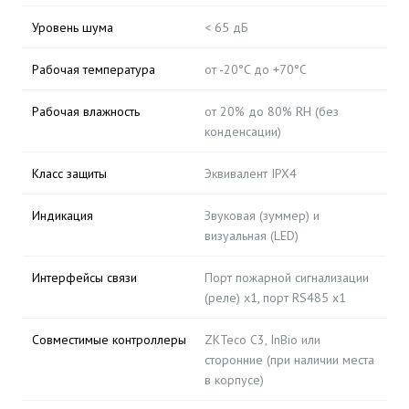
Уровень шума
< 65 дБ
Рабочая температура
от -20°C до +70°C
Рабочая влажность
от 20% до 80% RH (без
конденсации)
Класс защиты
Эквивалент IPX4
Индикация
Звуковая (зуммер) и
визуальная (LED)
Интерфейсы связи
Порт пожарной сигнализации
(реле) х1, порт RS485 х1
Совместимые контроллеры
ZKTeco C3, InBio или
сторонние (при наличии места
в корпусе)