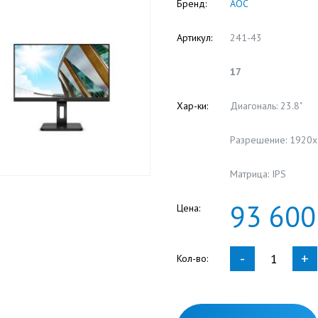
Бренд:
AOC
Артикул:
241-43
17
Хар-ки:
Диагональ: 23.8"
Разрешение: 1920
Матрица: IPS
93
600
Цена:
-
+
Кол-во: