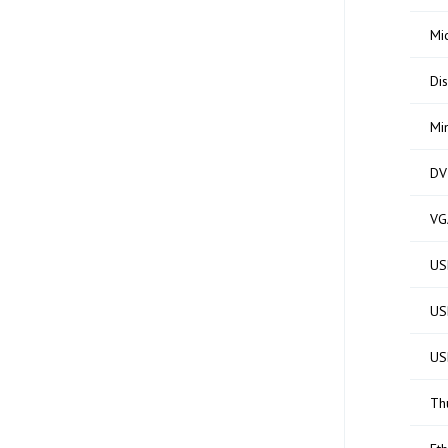
Mi
Di
Mi
DV
VG
US
US
US
Th