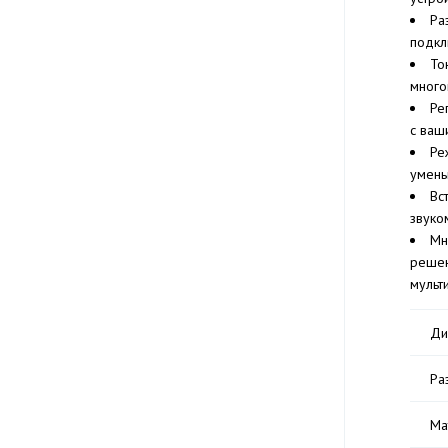
Ра
подкл
То
много
Ре
с ваш
Ре
умень
Вс
звуко
Мн
решен
мульт
Ди
Ра
Ма