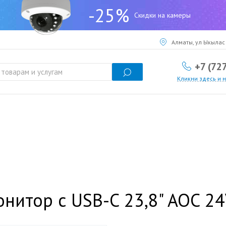
-25%
Скидки на камеры
Алматы, ул Ыкылас 
+7 (72
Кликни здесь и 
нитор с USB-C 23,8" AOC 2