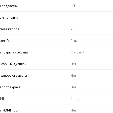
п подсветки
LED
емя отклика
4
стота кадров
75
cker-Free
Есть
п покрытия экрана
Матовый
нсорный дисплей
Нет
гулировка высоты
Нет
ворот экрана
Нет
MI порт
1 порт
ni HDMI порт
Нет