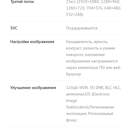
Третий поток
25к/с (1920×1080, 1280×960,
1280×720, 704×576, 640×480,
352×288)
SVC
Поддерживается
Настройки изображения
Насыщенность, яркость,
контраст, резкость и режим
поворота, наложение
изображения настраиваются
через клиентское ПО или веб-
браузер
Улучшение изображения
120дБ WDR, 3D DNR, BLC, HLC,
антитуман,EIS (Electronic
Image
Stabilization),Региональная
экспозиция, Региональный
фокус