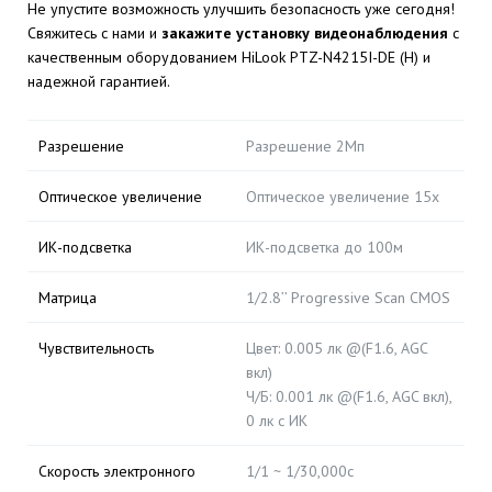
Не упустите возможность улучшить безопасность уже сегодня!
Свяжитесь с нами и
закажите установку видеонаблюдения
с
качественным оборудованием HiLook PTZ-N4215I-DE (H) и
надежной гарантией.
Разрешение
Разрешение 2Мп
Оптическое увеличение
Оптическое увеличение 15х
ИК-подсветка
ИК-подсветка до 100м
Матрица
1/2.8’’ Progressive Scan CMOS
Чувствительность
Цвет: 0.005 лк @(F1.6, AGC
вкл)
Ч/Б: 0.001 лк @(F1.6, AGC вкл),
0 лк с ИК
Скорость электронного
1/1 ~ 1/30,000с