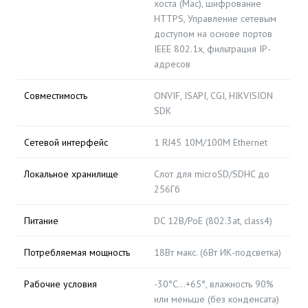
хоста (Mac), шифрование
HTTPS, Управление сетевым
доступом на основе портов
IEEE 802.1x, фильтрация IP-
адресов
Совместимость
ONVIF, ISAPI, CGI, HIKVISION
SDK
Сетевой интерфейс
1 RJ45 10M/100M Ethernet
Локальное хранилище
Слот для microSD/SDHC до
256Гб
Питание
DC 12В/PoE (802.3at, class4)
Потребляемая мощность
18Вт макс. (6Вт ИК-подсветка)
Рабочие условия
-30°C…+65°, влажность 90%
или меньше (без конденсата)