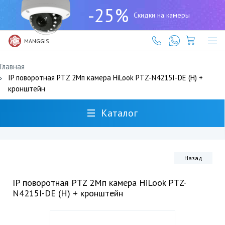
+7
-25%
(727)
Скидки на камеры
317-
61-
61
MANGGIS
Главная
IP поворотная PTZ 2Мп камера HiLook PTZ-N4215I-DE (H) +
кронштейн
Каталог
Назад
IP поворотная PTZ 2Мп камера HiLook PTZ-
N4215I-DE (H) + кронштейн