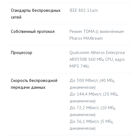
Стандарты беспроводных
IEEE 802.11a/n
сетей
Собственный протокол
Режим TDMA (с включённым
Pharos MAXtream
Процессор
Qualcomm Atheros Enterprise
AR9350B 560 МГц CPU, ядро
MIPS 74Kc
Скорость беспроводной
До 300 Мбит/с (40 МГц,
передачи данных
динамически)
До 144,4 Мбит/с (20 МГц,
динамически)
До 72,2 Мбит/с (10 МГц,
динамически)
До 36,1 Мбит/с (5 МГц,
динамически)