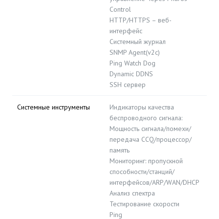
Control
HTTP/HTTPS – веб-
интерфейс
Системный журнал
SNMP Agent(v2c)
Ping Watch Dog
Dynamic DDNS
SSH сервер
Системные инструменты
Индикаторы качества
беспроводного сигнала:
Мощность сигнала/помехи/
передача CCQ/процессор/
память
Мониторинг: пропускной
способности/станций/
интерфейсов/ARP/WAN/DHCP
Анализ спектра
Тестирование скорости
Ping