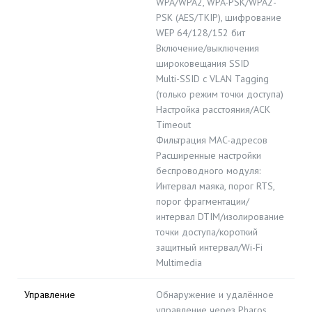
WPA/WPA2, WPA-PSK/WPA2-
PSK (AES/TKIP), шифрование
WEP 64/128/152 бит
Включение/выключения
широковещания SSID
Multi-SSID с VLAN Tagging
(только режим точки доступа)
Настройка расстояния/ACK
Timeout
Фильтрация MAC-адресов
Расширенные настройки
беспроводного модуля:
Интервал маяка, порог RTS,
порог фрагментации/
интервал DTIM/изолирование
точки доступа/короткий
защитный интервал/Wi-Fi
Multimedia
Управление
Обнаружение и удалённое
управление через Pharos