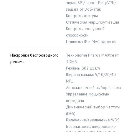
экран SPI/запрет Ping/VPN/
защита от DoS-атак
Контроль доступа
Статическая маршпрутизация
Контроль пропускной
способности
Привязка IP и MAC-адресов
Настройки беспроводного
Технология Pharos MAXtream
режима
TDMA
Режимы 802.11a/n
Ширина канала: 5/10/20/40
МГц
Автоматический выбор канала
Управление мощностью
передачи
Динамический выбор частоты
(DFS)
Включение/выключение WDS
Безопасность: шифрование