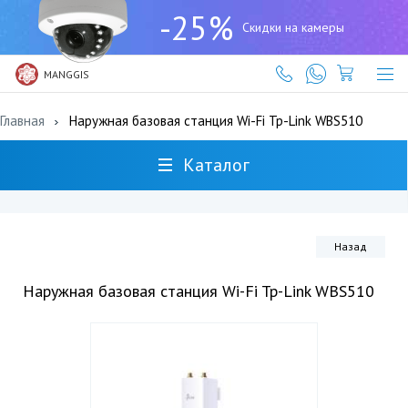
+7
-25%
(727)
Скидки на камеры
317-
61-
61
MANGGIS
Главная
Наружная базовая станция Wi-Fi Tp-Link WBS510
Каталог
Назад
Наружная базовая станция Wi-Fi Tp-Link WBS510