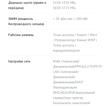
Диапазон частот (приём и
5150-5350 МГц
передача)
5650-5725 МГц
ЭИИМ (мощность
< 20 дБм или < 100 мВт
беспроводного сигнала)
Рабочие режимы
Точка доступа / Клиент / Мост
/ Ретранслятор/ Клиент WISP /
Точка доступа с
маршрутизатором
Настройки сети
WAN: Статический/
Динамический/PPPoE/L2TP/PPTP
LAN: Статический/
Динамический/
Динамический/DHCP
Переадресация:
DMZ/ALG/UPnP/виртуальный
сервер/порт триггер
Безопасноть: межсетевой