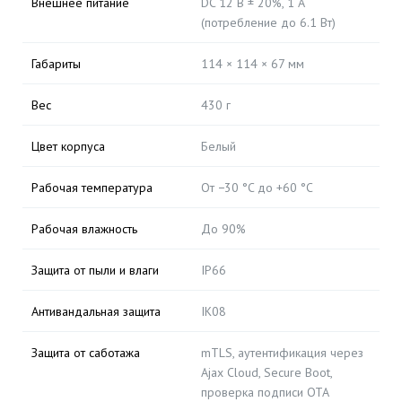
Внешнее питание
DC 12 В ± 20%, 1 А
(потребление до 6.1 Вт)
Габариты
114 × 114 × 67 мм
Вес
430 г
Цвет корпуса
Белый
Рабочая температура
От −30 °C до +60 °C
Рабочая влажность
До 90%
Защита от пыли и влаги
IP66
Антивандальная защита
IK08
Защита от саботажа
mTLS, аутентификация через
Ajax Cloud, Secure Boot,
проверка подписи OTA