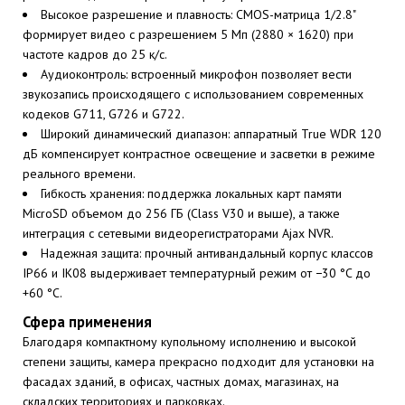
Высокое разрешение и плавность: CMOS-матрица 1/2.8"
формирует видео с разрешением 5 Мп (2880 × 1620) при
частоте кадров до 25 к/с.
Аудиоконтроль: встроенный микрофон позволяет вести
звукозапись происходящего с использованием современных
кодеков G711, G726 и G722.
Широкий динамический диапазон: аппаратный True WDR 120
дБ компенсирует контрастное освещение и засветки в режиме
реального времени.
Гибкость хранения: поддержка локальных карт памяти
MicroSD объемом до 256 ГБ (Class V30 и выше), а также
интеграция с сетевыми видеорегистраторами Ajax NVR.
Надежная защита: прочный антивандальный корпус классов
IP66 и IK08 выдерживает температурный режим от −30 °C до
+60 °C.
Сфера применения
Благодаря компактному купольному исполнению и высокой
степени защиты, камера прекрасно подходит для установки на
фасадах зданий, в офисах, частных домах, магазинах, на
складских территориях и парковках.