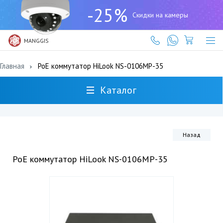
+7
-25%
(727)
Скидки на камеры
317-
61-
61
MANGGIS
Главная
PoE коммутатор HiLook NS-0106MP-35
Каталог
Назад
PoE коммутатор HiLook NS-0106MP-35