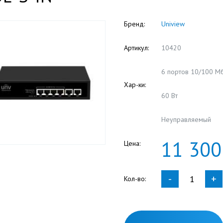
Бренд:
Uniview
Артикул:
10420
6 портов 10/100 Мби
Хар-ки:
60 Вт
Неуправляемый
11
300
Цена:
-
+
Кол-во: