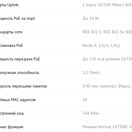
рты Uplink
2 порта 10/100 Мбит/с RJ4
щность PoE на порт
До 30 Вт
андарты сети
IEEE 802.3, IEEE 802.3u, IE
спиновка PoE
Mode A: 1/2(+), 3/6(-)
льность передачи PoE
До 250 м (в режиме EXTE
опускная способность
1.2 Гбит/с
орость пересылки пакетов
0.90 млн пакетов/с (Mpps)
блица MAC-адресов
2K
утренний кэш
768 Кбит
ные функции
Режимы Normal, EXTEND, 