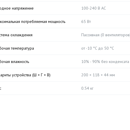
одное напряжение
100-240 В AC
ксимальная потребляемая мощность
65 Вт
стема охлаждения
Пассивная (0 вентиляторов
бочая температура
от -10 °C до 50 °C
бочая влажность
10% - 90% без конденсата
бариты устройства (Ш × Г × В)
200 × 118 × 44 мм
с
0.54 кг