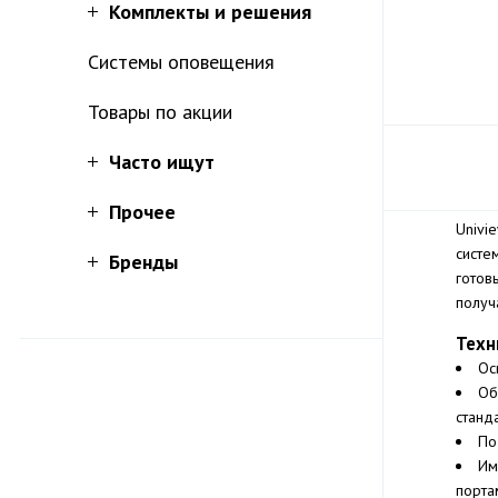
Комплекты и решения
Системы оповещения
Товары по акции
Часто ищут
Прочее
Univi
систе
Бренды
готов
получ
Техн
Ос
Об
станд
По
Им
порта