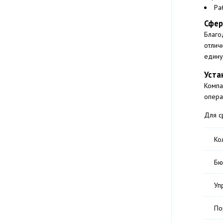
Ра
Сфер
Благо
отлич
едину
Уста
Компа
опера
Для с
Ко
Бю
Уп
По