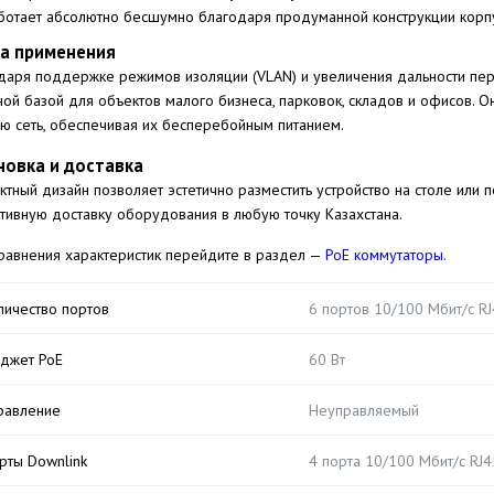
ботает абсолютно бесшумно благодаря продуманной конструкции корпу
а применения
даря поддержке режимов изоляции (VLAN) и увеличения дальности пере
ной базой для объектов малого бизнеса, парковок, складов и офисов. 
ю сеть, обеспечивая их бесперебойным питанием.
новка и доставка
ктный дизайн позволяет эстетично разместить устройство на столе или 
тивную доставку оборудования в любую точку Казахстана.
равнения характеристик перейдите в раздел —
PoE коммутаторы.
личество портов
6 портов 10/100 Мбит/с RJ4
джет PoE
60 Вт
равление
Неуправляемый
рты Downlink
4 порта 10/100 Мбит/с RJ4