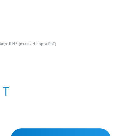
т/с RJ45 (из них 4 порта PoE)
Т