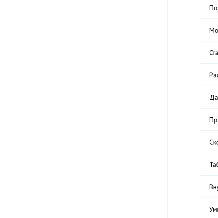
По
Мо
Ст
Ра
Да
Пр
Ск
Та
Вн
Ум