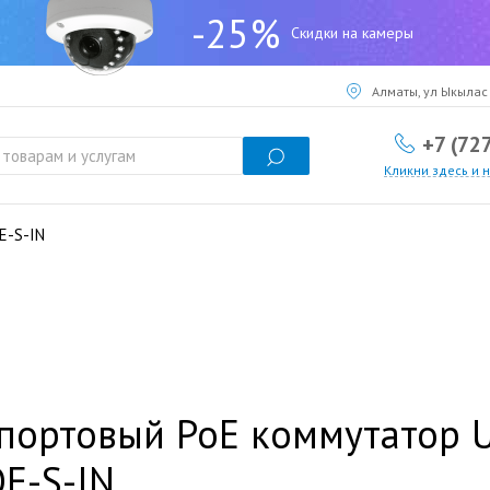
-25%
Скидки на камеры
Алматы, ул Ыкылас 
+7 (72
Кликни здесь и 
E-S-IN
портовый PoE коммутатор 
E-S-IN