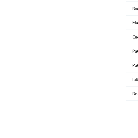
Вх
Ма
Си
Ра
Ра
Га
Ве