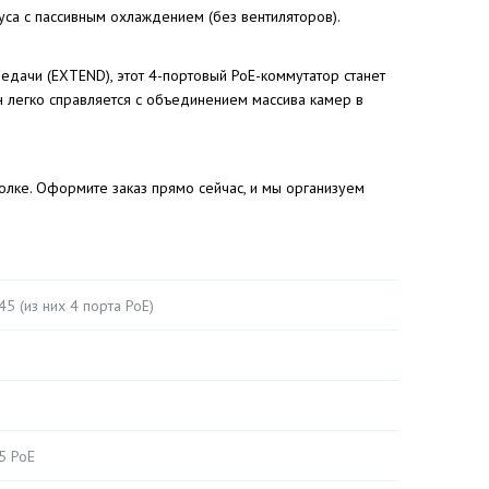
са с пассивным охлаждением (без вентиляторов).
дачи (EXTEND), этот 4-портовый PoE-коммутатор станет
Он легко справляется с объединением массива камер в
полке. Оформите заказ прямо сейчас, и мы организуем
5 (из них 4 порта PoE)
5 PoE