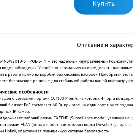
Купить
Описание и характе
ew NSW2010-6T-POE-S-IN — это надежный неуправляемый PoE-коммута
м видеонаблюдения. Устройство автоматически определяет адаптивные у
ым к работе прямо из коробки без сложных настроек. Приобретая этот 
аете безотказное решение для стабильной работы вашей инфраструкту
ические особенности
нащен 6 сетевыми портами 10/100 Мбит/с, из которых 4 порта поддержи
щий бюджет PoE составляет 60 Вт, при этом на один порт может подават
артных IP-камер.
ддерживает рабочий режим EXTEND (Surveillance mode), увеличивающи
еет режим VLAN (Secure mode), при котором порты Downlink (с подклю
ми Uplink, обеспечивая повышенную сетевую безопасность.