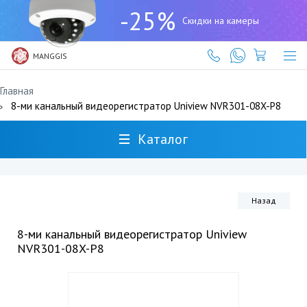
+7
-25%
(727)
Скидки на камеры
317-
61-
61
MANGGIS
Главная
8-ми канальный видеорегистратор Uniview NVR301-08X-P8
Каталог
Назад
8-ми канальный видеорегистратор Uniview
NVR301-08X-P8