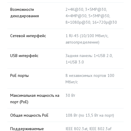
Возможности
2×4K@30, 3×5MP@30,
декодирования
4×4MP@30, 5×3MP@30,
8×1080p@30, 16×720p@30
Сетевой интерфейс
1 RJ-45 (10/100 Мбит/с,
автоопределение)
USB интерфейс
Задняя панель: 1×USB 2.0,
1×USB 3.0
PoE порты
8 независимых портов 100
Мбит/с
Максимальная мощность на
30 Вт
порт (PoE)
Общая мощность PoE
108 Вт (по 13,5 Вт на порт)
Поддерживаемые
IEEE 802.3at, IEEE 802.3af