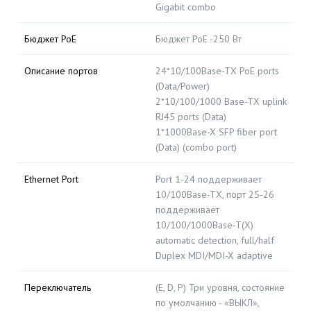
Gigabit combo
Бюджет PoE
Бюджет PoE -250 Вт
Описание портов
24*10/100Base-TX PoE ports
(Data/Power)
2*10/100/1000 Base-TX uplink
RJ45 ports (Data)
1*1000Base-X SFP fiber port
(Data) (combo port)
Ethernet Port
Port 1-24 поддерживает
10/100Base-TX, порт 25-26
поддерживает
10/100/1000Base-T(X)
automatic detection, full/half
Duplex MDI/MDI-X adaptive
Переключатель
(E, D, P) Три уровня, состояние
по умолчанию - «ВЫКЛ»,