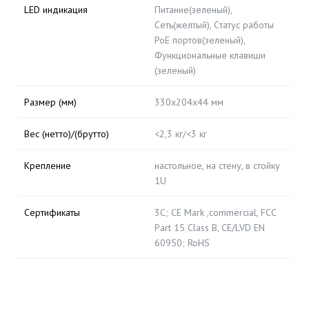
LED индикация
Питание(зеленый),
Сеть(желтый), Cтатус работы
PoE портов(зеленый),
Функциональные клавиши
(зеленый)
Размер (мм)
330x204x44 мм
Вес (нетто)/(брутто)
<2,3 кг/<3 кг
Крепление
настольное, на стену, в стойку
1U
Сертификаты
3С; CE Mark ,commercial, FCC
Part 15 Class B, CE/LVD EN
60950; RoHS