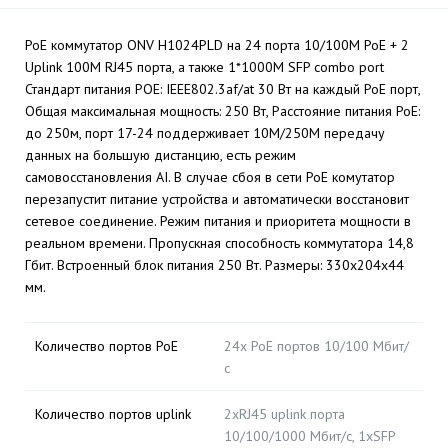
PoE коммутатор ONV H1024PLD на 24 порта 10/100M PoE + 2
Uplink 100M RJ45 порта, а также 1*1000M SFP combo port
Стандарт питания POE: IEEE802.3af/at 30 Вт на каждый PoE порт,
Общая максимальная мощность: 250 Вт, Расстояние питания PoE:
до 250м, порт 17-24 поддерживает 10М/250М передачу
данных на большую дистанцию, есть режим
самовосстановления AI. В случае сбоя в сети PoE комутатор
перезапустит питание устройства и автоматически восстановит
сетевое соединение. Режим питания и приоритета мощности в
реальном времени. Пропускная способность коммутатора 14,8
Гбит. Встроенный блок питания 250 Вт. Размеры: 330х204х44
мм.
Количество портов PoE
24х PoE портов 10/100 Мбит/
с
Количество портов uplink
2хRJ45 uplink порта
10/100/1000 Мбит/с, 1xSFP