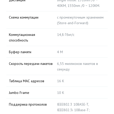
Дистанция
single mode: 1310nm /0 ~
40KM, 1550nm /0 ~ 120KM.
Схема коммутации
с промежуточным хранением
(Store-and-Forward)
Коммутационная
14,8 Гбит/с
способность
Буфер памяти
4 M
Скорость передачи пакетов
6,55 миллионов пакетов в
секунду
Таблица МАС адресов
16 K
Jumbo Frame
10 К
Поддержка протоколов
IEEE802.3 10BASE-T,
IEEE802.3i 10Base-T;