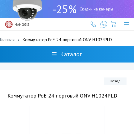
+7
-25%
(727)
Скидки на камеры
317-
61-
61
MANGGIS
Главная
Коммутатор PoE 24-портовый ONV H1024PLD
Каталог
Назад
Коммутатор PoE 24-портовый ONV H1024PLD