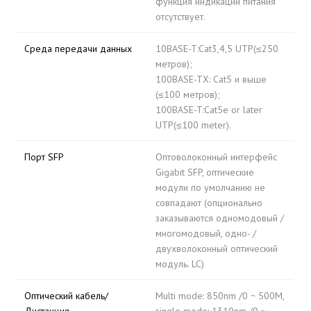
функция индикации питания
отсутствует.
Среда передачи данных
10BASE-T:Cat3,4,5 UTP(≤250
метров);
100BASE-TX: Cat5 и выше
(≤100 метров);
100BASE-T:Cat5e or later
UTP(≤100 meter).
Порт SFP
Оптоволоконный интерфейс
Gigabit SFP, оптические
модули по умолчанию не
совпадают (опционально
заказываются одномодовый /
многомодовый, одно- /
двухволоконный оптический
модуль. LC)
Оптический кабель/
Multi mode: 850nm /0 ~ 500M,