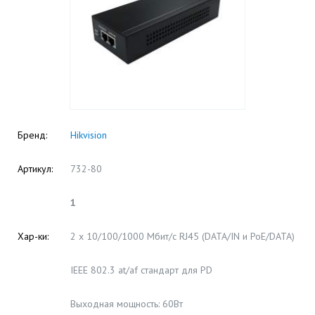
Бренд:
Hikvision
Артикул:
732-80
1
Хар-ки:
2 х 10/100/1000 Мбит/с RJ45 (DATA/IN и PoE/DATA)
IEEE 802.3 at/af стандарт для PD
Выходная мощность: 60Вт