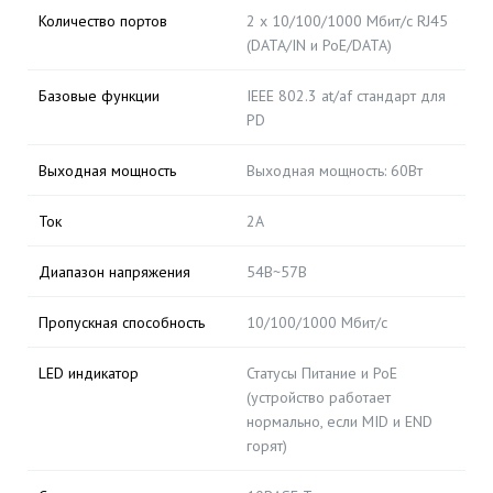
Количество портов
2 х 10/100/1000 Мбит/с RJ45
(DATA/IN и PoE/DATA)
Базовые функции
IEEE 802.3 at/af стандарт для
PD
Выходная мощность
Выходная мощность: 60Вт
Ток
2А
Диапазон напряжения
54В~57В
Пропускная способность
10/100/1000 Мбит/с
LED индикатор
Статусы Питание и PoE
(устройство работает
нормально, если MID и END
горят)