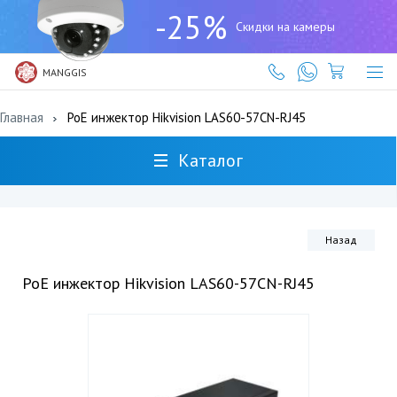
+7
-25%
(727)
Скидки на камеры
317-
61-
61
MANGGIS
Главная
PoE инжектор Hikvision LAS60-57CN-RJ45
Каталог
Назад
PoE инжектор Hikvision LAS60-57CN-RJ45