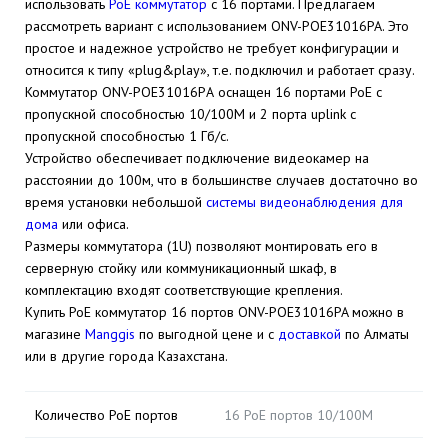
использовать
PoE коммутатор
с 16 портами. Предлагаем
рассмотреть вариант с использованием ONV-POE31016PA. Это
простое и надежное устройство не требует конфигурации и
относится к типу «plug&play», т.е. подключил и работает сразу.
Коммутатор ONV-POE31016PА оснащен 16 портами PoE с
пропускной способностью 10/100М и 2 порта uplink с
пропускной способностью 1 Гб/с.
Устройство обеспечивает подключение видеокамер на
расстоянии до 100м, что в большинстве случаев достаточно во
время установки небольшой
системы видеонаблюдения для
дома
или офиса.
Размеры коммутатора (1U) позволяют монтировать его в
серверную стойку или коммуникационный шкаф, в
комплектацию входят соответствующие крепления.
Купить PoE коммутатор 16 портов ONV-POE31016PA можно в
магазине
Manggis
по выгодной цене и с
доставкой
по Алматы
или в другие города Казахстана.
Количество PoE портов
16 PoE портов 10/100M