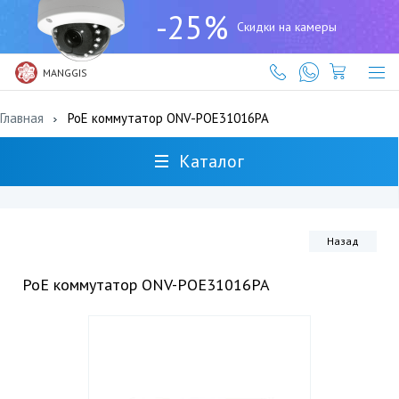
+7
-25%
(727)
Скидки на камеры
317-
61-
61
MANGGIS
Главная
PoE коммутатор ONV-POE31016PA
Каталог
Назад
PoE коммутатор ONV-POE31016PA