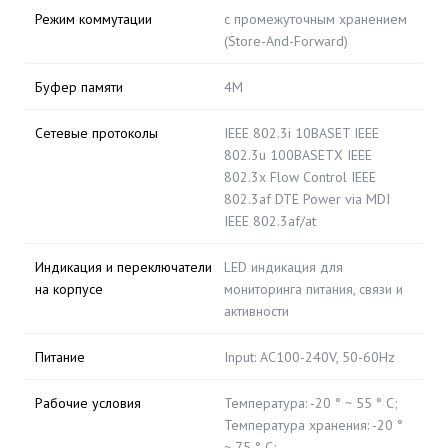
Режим коммутации
с промежуточным хранением
(Store-And-Forward)
Буфер памяти
4M
Сетевые протоколы
IEEE 802.3i 10BASET IEEE
802.3u 100BASETX IEEE
802.3x Flow Control IEEE
802.3af DTE Power via MDI
IEEE 802.3af/at
Индикация и переключатели
LED индикация для
на корпусе
мониторинга питания, связи и
активности
Питание
Input: AC100-240V, 50-60Hz
Рабочие условия
Температура: -20 ° ~ 55 ° C;
Температура хранения: -20 °
~ 75 ° C;