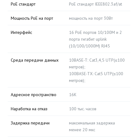
PoE стандарт
PoE стандарт IEEE802.3af/at
Мощность PoE на порт
мощность на порт 30Вт
Интерфейс
16 PoE портов 10/100M и 2
порта гигабит uplink
(10/100/1000M) RJ45
Среда передачи данных
10BASE-T: Cat3,4,5 UTP(≤100
метров);
100BASE-TX: Cat5 UTP(≤100
метров);
Адресное пространство
16K
Наработка на отказ
100 тыс. часов
Задержка передачи
максимальная задержка
менее 20 мкс