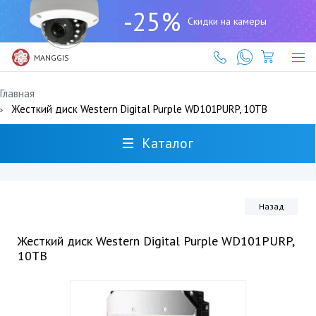
+7
-25%
(727)
Скидки на камеры
317-
61-
61
MANGGIS
Главная
Жесткий диск Western Digital Purple WD101PURP, 10TB
Каталог
Назад
Жесткий диск Western Digital Purple WD101PURP,
10TB