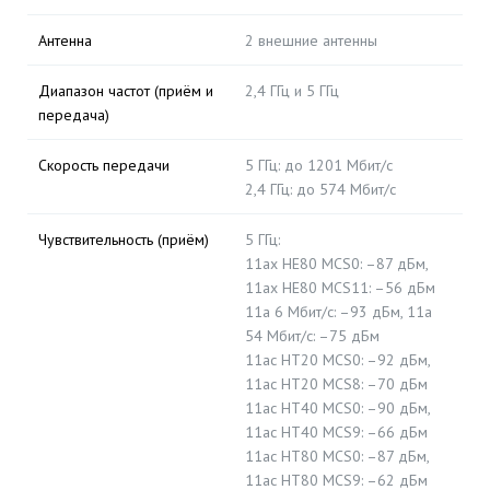
Антенна
2 внешние антенны
Диапазон частот (приём и
2,4 ГГц и 5 ГГц
передача)
Скороcть передачи
5 ГГц: до 1201 Мбит/с
2,4 ГГц: до 574 Мбит/с
Чувствительность (приём)
5 ГГц:
11ax HE80 MCS0: –87 дБм,
11ax HE80 MCS11: –56 дБм
11a 6 Мбит/с: –93 дБм, 11a
54 Мбит/с: –75 дБм
11ac HT20 MCS0: –92 дБм,
11ac HT20 MCS8: –70 дБм
11ac HT40 MCS0: –90 дБм,
11ac HT40 MCS9: –66 дБм
11ac HT80 MCS0: –87 дБм,
11ac HT80 MCS9: –62 дБм