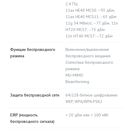
2,4 ГГц:
11ax HE40 MCS0: –93 дБм,
11ax HE40 MCS11: –63 дБм
11g 54 Мбит/с: –77 дБм, 11n
HT20 MCS7: –75 дБм
11n HT40 MCS7: –72 дБм
Функции беспроводного
Включение/выключение
режима
беспроводного вещания
Статистика беспроводного
режима
MU-MIMO
Beamforming
Защита беспроводной сети
64/128-битное шифрование
WEP, WPA/WPA-PSK2
EIRP (мощность
< 20 дБм или < 100 мВт
беспроводного сигнала)