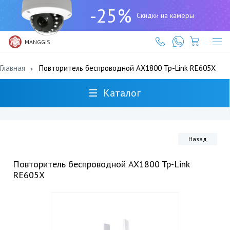
+7
-25%
(727)
Скидки на камеры
317-
61-
61
MANGGIS
Главная
Повторитель беспроводной AX1800 Tp-Link RE605X
Каталог
Назад
Повторитель беспроводной AX1800 Tp-Link
RE605X