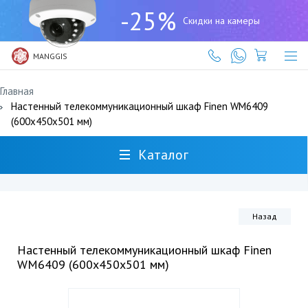
+7
-25%
(727)
Скидки на камеры
317-
61-
61
MANGGIS
Главная
Настенный телекоммуникационный шкаф Finen WM6409
(600x450x501 мм)
Каталог
Назад
Настенный телекоммуникационный шкаф Finen
WM6409 (600x450x501 мм)