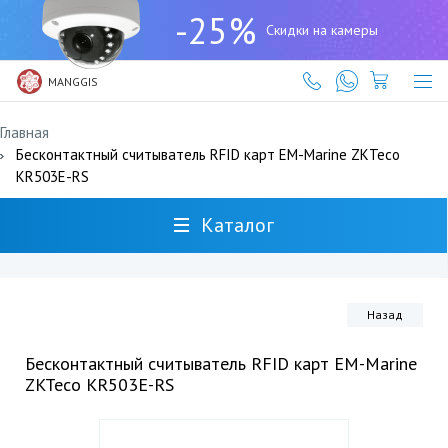
+7
-25%
(727)
Скидки на камеры
317-
61-
61
MANGGIS
Главная
Бесконтактный считыватель RFID карт EM-Marine ZKTeco
KR503E-RS
Каталог
Назад
Бесконтактный считыватель RFID карт EM-Marine
ZKTeco KR503E-RS