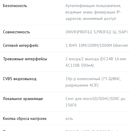
Безопасность
Аутентификация пользователя,
водяные знаки, фильтрация IP-
адресов, анонимный доступ
Совместимость
ONVIF(PROFILE S,PROFILE G), ISAPI
Сетевой интерфейс
1 RJ45 10M/100M/1000M Ethernet
Тревожные интерфейсы
2 входа/2 выхода (DC24В 1A или
AC110В 500мA)
CVBS видеовыход
1Vp-p композитный (75 Ω/BNC,
разрешение 4CIF)
Локальное хранилище
Слот для microSD/SDHC/SDXC до
256Гб
Кнопка сброса настроек
есть