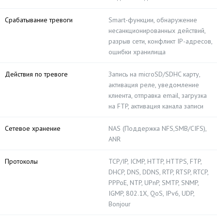
Срабатывание тревоги
Smart-функции, обнаружение
несанкционированных действий,
разрыв сети, конфликт IP-адресов,
ошибки хранилища
Действия по тревоге
Запись на microSD/SDHC карту,
активация реле, уведомление
клиента, отправка email, загрузка
на FTP, активация канала записи
Сетевое хранение
NAS (Поддержка NFS,SMB/CIFS),
ANR
Протоколы
TCP/IP, ICMP, HTTP, HTTPS, FTP,
DHCP, DNS, DDNS, RTP, RTSP, RTCP,
PPPoE, NTP, UPnP, SMTP, SNMP,
IGMP, 802.1X, QoS, IPv6, UDP,
Bonjour