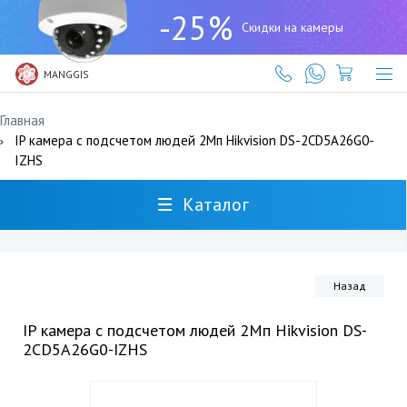
+7
-25%
(727)
Скидки на камеры
317-
61-
61
MANGGIS
Главная
IP камера с подсчетом людей 2Мп Hikvision DS-2CD5A26G0-
IZHS
Каталог
Назад
IP камера с подсчетом людей 2Мп Hikvision DS-
2CD5A26G0-IZHS