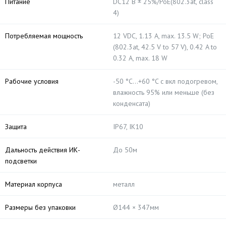
Питание
DC12 В ± 25%/PoE(802.3at, class
4)
Потребляемая мощность
12 VDC, 1.13 A, max. 13.5 W; PoE
(802.3at, 42.5 V to 57 V), 0.42 A to
0.32 A, max. 18 W
Рабочие условия
-50 °C…+60 °C с вкл подогревом,
влажность 95% или меньше (без
конденсата)
Защита
IP67, IK10
Дальность действия ИК-
До 50м
подсветки
Материал корпуса
металл
Размеры без упаковки
Ø144 × 347мм