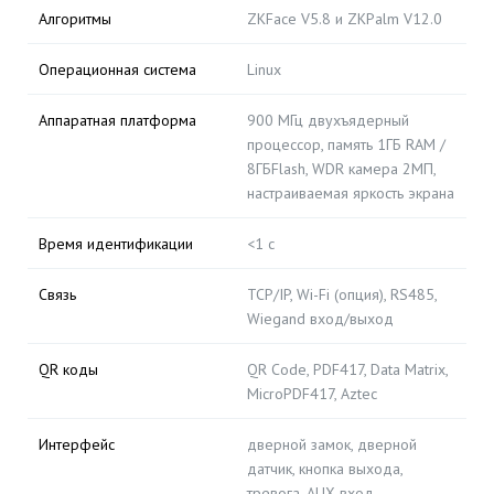
Алгоритмы
ZKFace V5.8 и ZKPalm V12.0
Операционная система
Linux
Аппаратная платформа
900 МГц двухъядерный
процессор, память 1ГБ RAM /
8ГБFlash, WDR камера 2МП,
настраиваемая яркость экрана
Время идентификации
<1 с
Связь
TCP/IP, Wi-Fi (опция), RS485,
Wiegand вход/выход
QR коды
QR Code, PDF417, Data Matrix,
MicroPDF417, Aztec
Интерфейс
дверной замок, дверной
датчик, кнопка выхода,
тревога, AUX вход