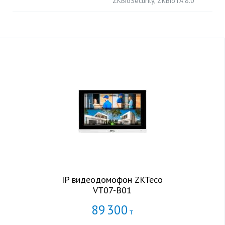
ZKBioSecurity, ZKBioTA 8.0
IP видеодомофон ZKTeco
VT07-B01
89
300
Т