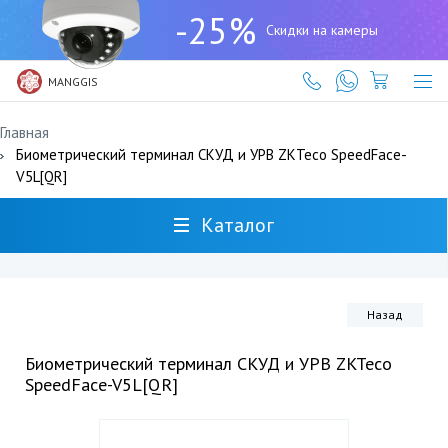
+7
-25%
(727)
Скидки на камеры
317-
61-
61
MANGGIS
Главная
Биометрический терминал СКУД и УРВ ZKTeco SpeedFace-
V5L[QR]
Каталог
Назад
Биометрический терминал СКУД и УРВ ZKTeco
SpeedFace-V5L[QR]