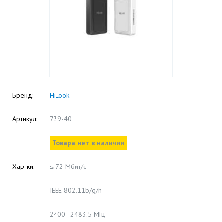
Бренд:
HiLook
Артикул:
739-40
Товара нет в наличии
Хар-ки:
≤ 72 Мбит/с
IEEE 802.11b/g/n
2400–2483.5 МГц