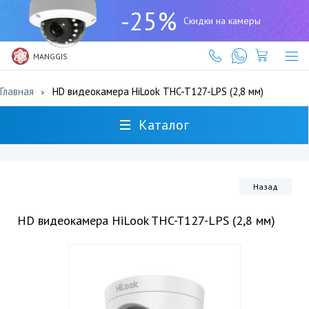
+7
-25%
(727)
Скидки на камеры
317-
61-
61
MANGGIS
Главная
HD видеокамера HiLook THC-T127-LPS (2,8 мм)
Каталог
Назад
HD видеокамера HiLook THC-T127-LPS (2,8 мм)