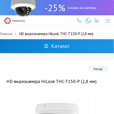
+7
-25%
(727)
Скидки на камеры
317-
61-
61
MANGGIS
Главная
HD видеокамера HiLook THC-T150-P (2,8 мм)
Каталог
Назад
HD видеокамера HiLook THC-T150-P (2,8 мм)