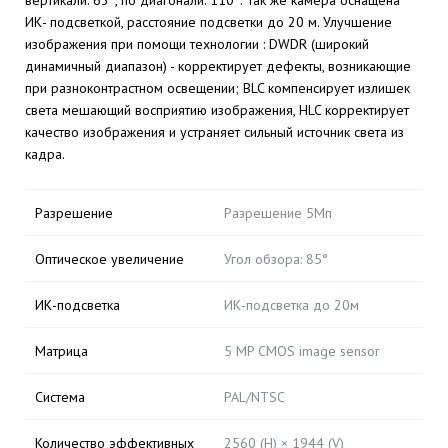
вертикали: 63°, по диагонали: 110°. Так же камера оснащена
ИК- подсветкой, расстояние подсветки до 20 м. Улучшение
изображения при помощи технологии : DWDR (широкий
динамичный диапазон) - корректирует дефекты, возникающие
при разноконтрастном освещении; BLC компенсирует излишек
света мешающий восприятию изображения, HLC корректирует
качество изображения и устраняет сильный источник света из
кадра.
Разрешение
Разрешение 5Мп
Оптическое увеличение
Угол обзора: 85°
ИК-подсветка
ИК-подсветка до 20м
Матрица
5 MP CMOS image sensor
Система
PAL/NTSC
Количество эффективных
2560 (H) × 1944 (V)