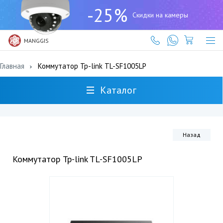
+7
-25%
(727)
Скидки на камеры
317-
61-
61
MANGGIS
Главная
Коммутатор Tp-link TL-SF1005LP
Каталог
Назад
Коммутатор Tp-link TL-SF1005LP