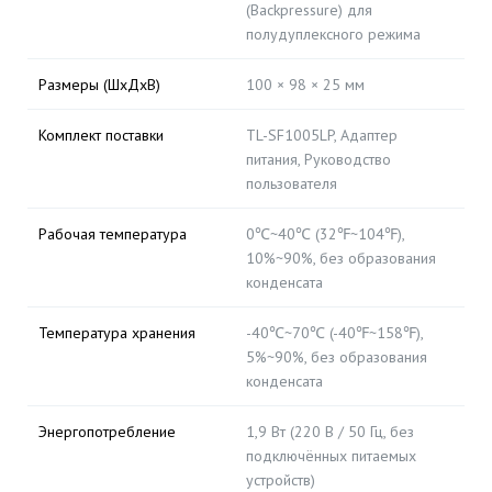
(Backpressure) для
полудуплексного режима
Размеры (ШхДхВ)
100 × 98 × 25 мм
Комплект поставки
TL-SF1005LP, Адаптер
питания, Руководство
пользователя
Рабочая температура
0℃~40℃ (32℉~104℉),
10%~90%, без образования
конденсата
Температура хранения
-40℃~70℃ (-40℉~158℉),
5%~90%, без образования
конденсата
Энергопотребление
1,9 Вт (220 В / 50 Гц, без
подключённых питаемых
устройств)