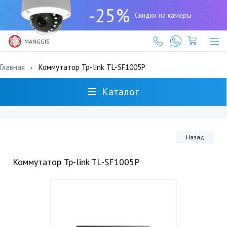
+7
-25%
(727)
Скидки на камеры
317-
61-
61
MANGGIS
Главная
Коммутатор Tp-link TL-SF1005P
Каталог
Назад
Коммутатор Tp-link TL-SF1005P