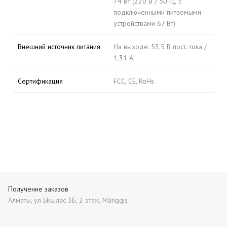
74 Вт (220 В / 50 Гц, с
подключёнными питаемыми
устройствами 67 Вт)
Внешний источник питания
На выходе: 53,5 В пост. тока /
1,31 А
Сертификация
FCC, CE, RoHs
Получение заказов
Алматы, ул Ыкылас 3Б, 2 этаж, Manggis