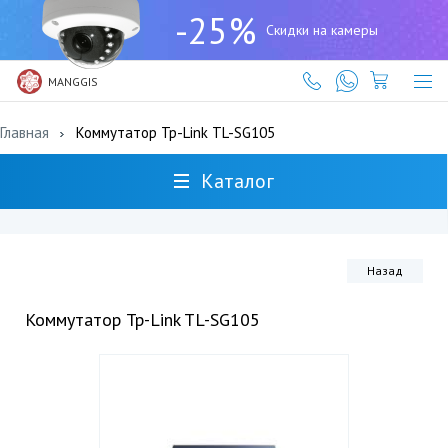
+7
-25%
(727)
Скидки на камеры
317-
61-
61
MANGGIS
Главная
Коммутатор Tp-Link TL-SG105
Каталог
Назад
Коммутатор Tp-Link TL-SG105