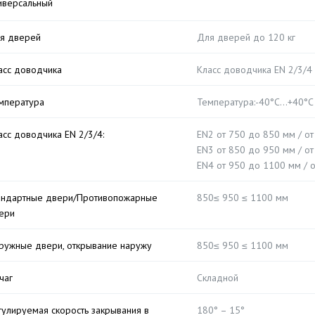
иверсальный
я дверей
Для дверей до 120 кг
асс доводчика
Класс доводчика EN 2/3/4
мпература
Температура:-40°С…+40°С
асс доводчика EN 2/3/4:
EN2 от 750 до 850 мм / от
EN3 от 850 до 950 мм / от
EN4 от 950 до 1100 мм / о
андартные двери/Противопожарные
850≤ 950 ≤ 1100 мм
ери
ружные двери, открывание наружу
850≤ 950 ≤ 1100 мм
чаг
Складной
гулируемая скорость закрывания в
180° – 15°