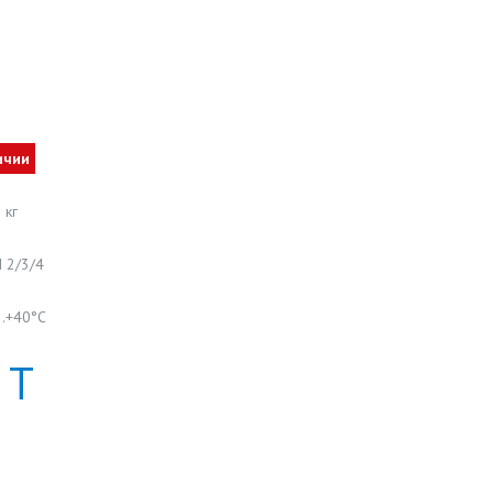
ичии
 кг
 2/3/4
…+40°С
Т