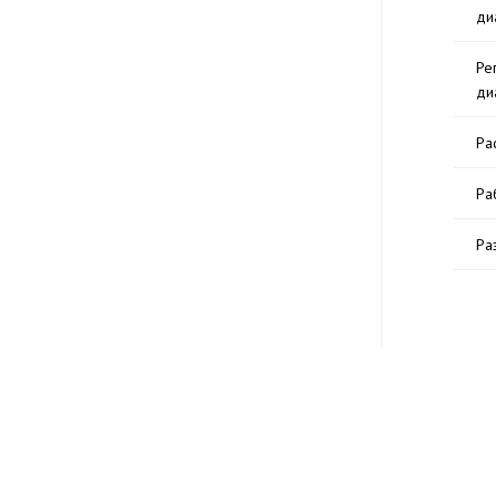
ди
Ре
ди
Ра
Ра
Ра