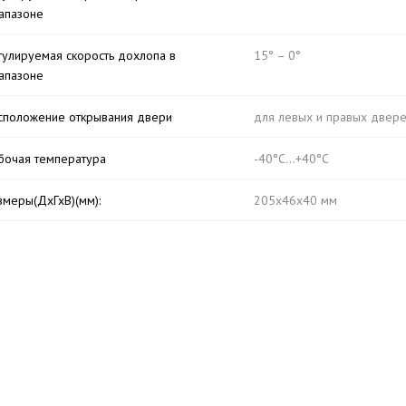
апазоне
гулируемая скорость дохлопа в
15° – 0°
апазоне
сположение открывания двери
для левых и правых двер
бочая температура
-40°С…+40°С
змеры(ДхГхВ)(мм):
205х46х40 мм