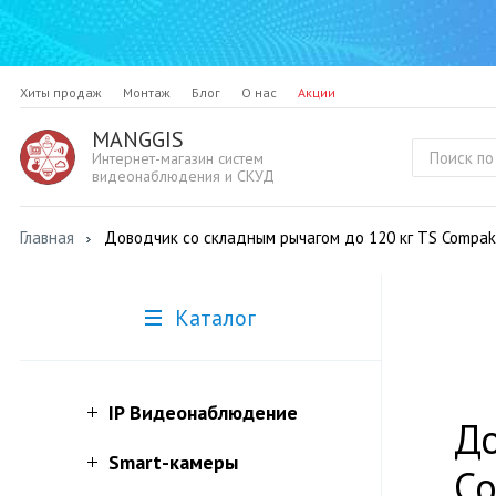
Хиты продаж
Монтаж
Блог
О нас
Акции
MANGGIS
Интернет-магазин систем
видеонаблюдения и СКУД
Главная
Доводчик со складным рычагом до 120 кг TS Compakt
Каталог
IP Видеонаблюдение
До
Smart-камеры
Co