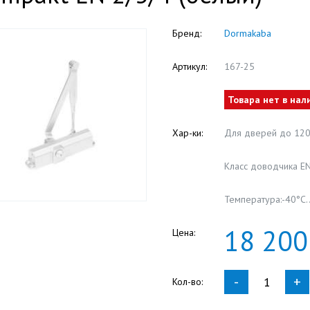
Бренд:
Dormakabа
Артикул:
167-25
Товара нет в нал
Хар-ки:
Для дверей до 120
Класс доводчика EN
Температура:-40°С
18
200
Цена:
-
+
Кол-во: