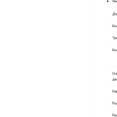
Ун
Дл
Кл
Те
Кл
Ст
дв
На
Ры
Ре