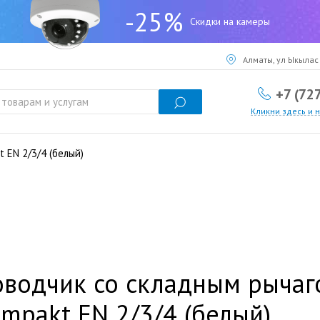
-25%
Скидки на камеры
Алматы, ул Ыкылас 
+7 (72
Кликни здесь и 
 EN 2/3/4 (белый)
водчик со складным рычаго
mpakt EN 2/3/4 (белый)