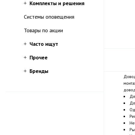
Комплекты и решения
Системы оповещения
Товары по акции
Часто ищут
Прочее
Бренды
Довод
монта
довод
Дл
Дл
Од
Ре
Не
Ры