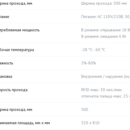
рина прохода, мм
Ширина прохода: 500 мм
тание
Питание: AC 110V/220В, 50
требляемая мощность
В режиме открывания 18 В
В режиме ожидания 6 Вт
бочая температура
-28 °C - 60 °C
ажность
5%-80%
тановка
Внутренняя / наружняя (по
орость прохода
RFID макс. 30 чел./мин.
отпечаток пальца макс. 25 
рина прохода, мм
500
нимаемая площадь, мм х мм
520 х 810