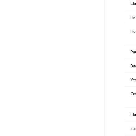
Ши
Пи
По
Ра
Вл
Ус
Ск
Ши
За