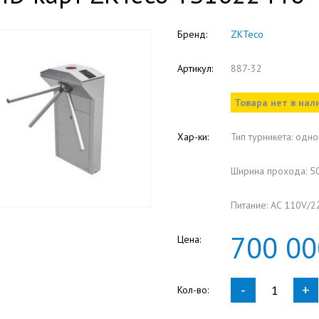
Бренд:
ZKTeco
Артикул:
887-32
Товара нет в нал
Хар-ки:
Тип турникета: одн
Ширина прохода: 5
Питание: AC 110V/22
700
00
Цена:
-
+
Кол-во: