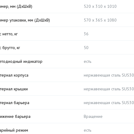
змер, мм (ДхШхВ)
520 х 310 х 1010
змер упаковки, мм (ДхШхВ)
570 х 365 х 1080
 нетто, кг
36
с брутто, кг
50
етодиодный индикатор
есть
териал корпуса
нержавеющая сталь SUS3
териал крышки
нержавеющая сталь SUS3
териал барьера
нержавеющая сталь SUS3
ижение барьера
Вращение
арийный режим
есть