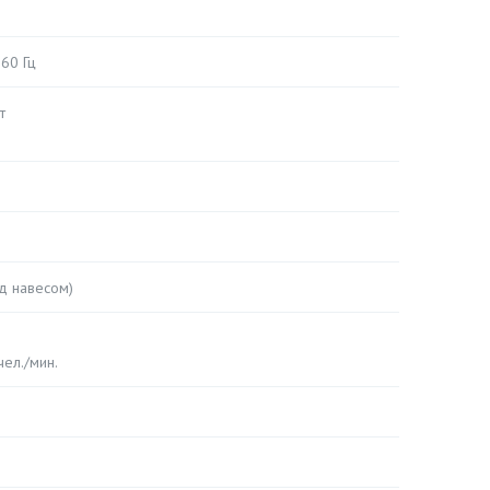
,60 Гц
т
д навесом)
чел./мин.