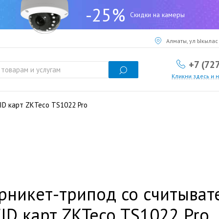
-25%
Скидки на камеры
Алматы, ул Ыкылас 
+7 (72
Кликни здесь и 
ID карт ZKTeco TS1022 Pro
рникет-трипод со считыват
ID карт ZKTeco TS1022 Pro