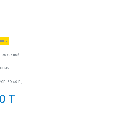
ичии
опроходной
00 мм
0В, 50,60 Гц
0
Т