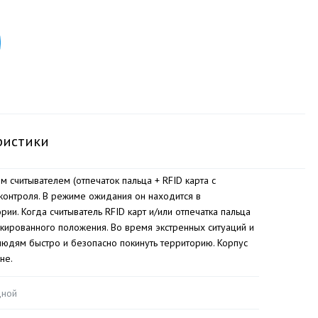
ристики
считывателем (отпечаток пальца + RFID карта с
онтроля. В режиме ожидания он находится в
ии. Когда считыватель RFID карт и/или отпечатка пальца
окированного положения. Во время экстренных ситуаций и
 людям быстро и безопасно покинуть территорию. Корпус
не.
дной