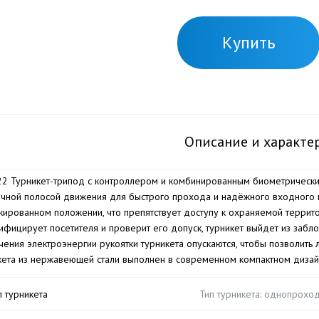
Купить
Описание и характе
2 Турникет-трипод c контроллером и комбинированным биометрическим 
чной полосой движения для быстрого прохода и надёжного входного к
кированном положении, что препятствует доступу к охраняемой территор
ифицирует посетителя и проверит его допуск, турникет выйдет из забл
чения электроэнергии рукоятки турникета опускаются, чтобы позволить
кета из нержавеющей стали выполнен в современном компактном дизай
п турникета
Тип турникета: однопрохо