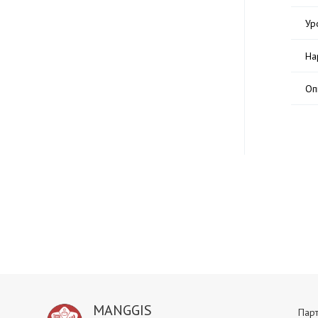
Ур
На
Оп
MANGGIS
Пар