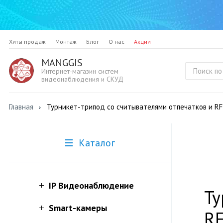
Хиты продаж
Монтаж
Блог
О нас
Акции
MANGGIS
Интернет-магазин систем
видеонаблюдения и СКУД
Главная
Турникет-трипод со считывателями отпечатков и RF
Каталог
IP Видеонаблюдение
Ту
Smart-камеры
RF