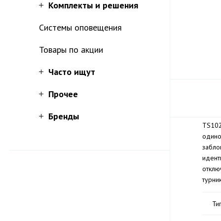
Комплекты и решения
Системы оповещения
Товары по акции
Часто ищут
Прочее
Бренды
TS102
одино
забло
идент
отклю
турни
Ти