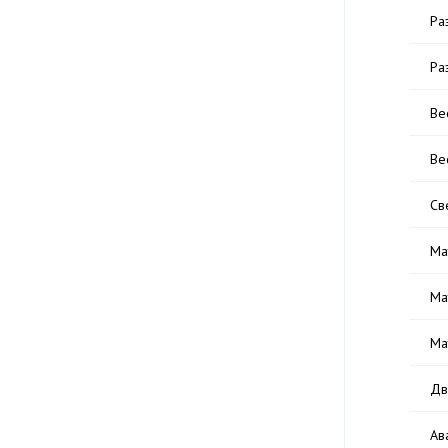
Ра
Ра
Вес
Ве
Св
Ма
Ма
Ма
Дв
Ав