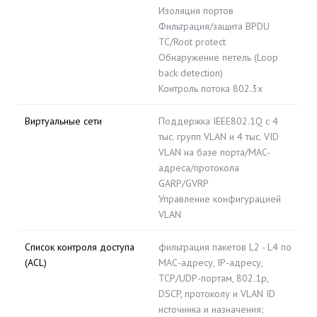
Изоляция портов
Фильтрация/защита BPDU
TC/Root protect
Обнаружение петель (Loop
back detection)
Контроль потока 802.3x
Виртуальные сети
Поддержка IEEE802.1Q с 4
тыс. групп VLAN и 4 тыс. VID
VLAN на базе порта/MAC-
адреса/протокола
GARP/GVRP
Управление конфигурацией
VLAN
Список контроля доступа
фильтрация пакетов L2 - L4 по
(ACL)
МАС-адресу, IP-адресу,
TCP/UDP-портам, 802.1p,
DSCP, протоколу и VLAN ID
источника и назначения;