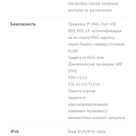
Настройка списка контроля
доступа по расписанию
Безопасность
Привязка IP-MAC-Port-VID
IEEE 802.1X аутентификация
на по порту/MAC-адресу,
через Radius-сервер,гостевая
VLAN
Защита от DoS-атак
Динамическая проверка ARP
(DAI)
SSH v1/v2
SSL v2/v3/TLSv1
Защита портов
Защита от
широковещательных/
лавинных мультикаст/
неизвестных юникаст штормов
IPv6
Dual IPv4/IPv6 stack