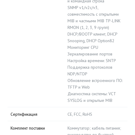
и командная строка
SNMP v1/v2c/v3,
совместимость с открытыми
MIB и частными MIB TP-LINK
RMON (1, 2, 3, 9 групп)
DHCP/BOOTP клиент, DHCP
Snooping, DHCP Option82
Мониторинг CPU
Зеркалирование портов
Настройка времени: SNTP
Поддержка протоколов
NDP/NTDP
Обновление встроенного ПО:
TFTP и Web
Диагностика системы: VCT
SYSLOG и открытые MIB
Сертификация
CE, FCC, RoHS
Комплект поставки
Коммутатор; кабель питания;
руководство по быстрой