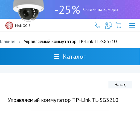
+7
-25%
(727)
Скидки на камеры
317-
61-
61
MANGGIS
Главная
Управляемый коммутатор TP-Link TL-SG3210
Каталог
Назад
Управляемый коммутатор TP-Link TL-SG3210