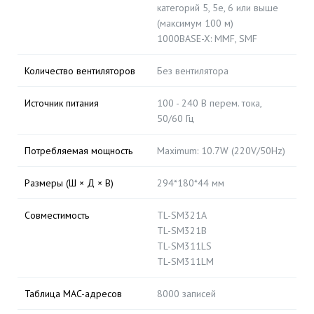
категорий 5, 5e, 6 или выше
(максимум 100 м)
1000BASE-X: MMF, SMF
Количество вентиляторов
Без вентилятора
Источник питания
100 - 240 В перем. тока,
50/60 Гц
Потребляемая мощность
Maximum: 10.7W (220V/50Hz)
Размеры (Ш × Д × В)
294*180*44 мм
Совместимость
TL-SM321A
TL-SM321B
TL-SM311LS
TL-SM311LM
Таблица MAC-адресов
8000 записей