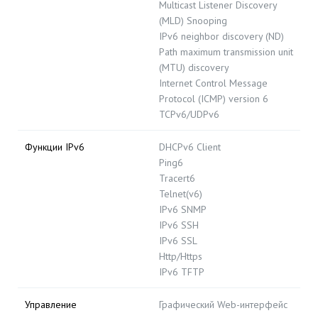
Multicast Listener Discovery
(MLD) Snooping
IPv6 neighbor discovery (ND)
Path maximum transmission unit
(MTU) discovery
Internet Control Message
Protocol (ICMP) version 6
TCPv6/UDPv6
Функции IPv6
DHCPv6 Client
Ping6
Tracert6
Telnet(v6)
IPv6 SNMP
IPv6 SSH
IPv6 SSL
Http/Https
IPv6 TFTP
Управление
Графический Web-интерфейс