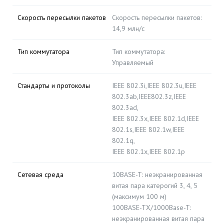
Скорость пересылки пакетов
Скорость пересылки пакетов:
14,9 млн/c
Тип коммутатора
Тип коммутатора:
Управляемый
Стандарты и протоколы
IEEE 802.3i,IEEE 802.3u,IEEE
802.3ab,IEEE802.3z,IEEE
802.3ad,
IEEE 802.3x,IEEE 802.1d,IEEE
802.1s,IEEE 802.1w,IEEE
802.1q,
IEEE 802.1x,IEEE 802.1p
Сетевая среда
10BASE-T: неэкранированная
витая пара катерогий 3, 4, 5
(максимум 100 м)
100BASE-TX/1000Base-T:
неэкранированная витая пара