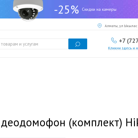
-25%
Скидки на камеры
Алматы, ул Ыкылас 
+7 (72
Кликни здесь и 
деодомофон (комплект) Hik