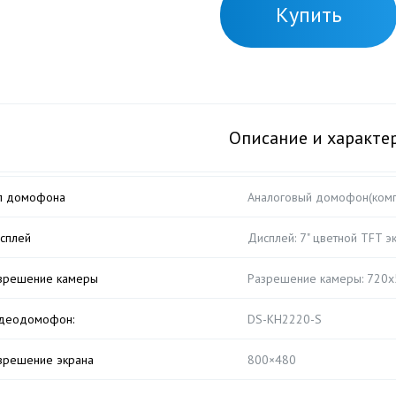
Купить
Описание и характе
п домофона
Аналоговый домофон(комп
сплей
Дисплей: 7" цветной TFT э
зрешение камеры
Разрешение камеры: 720х
деодомофон:
DS-KH2220-S
зрешение экрана
800×480