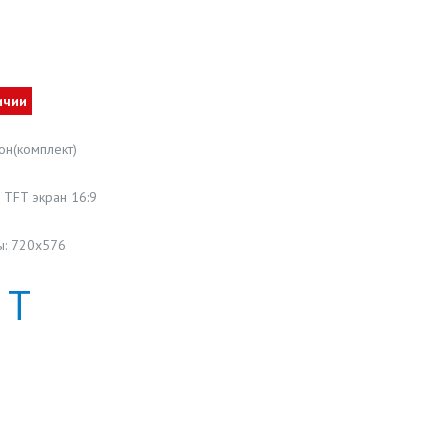
ичии
н(комплект)
 TFT экран 16:9
ы: 720х576
Т