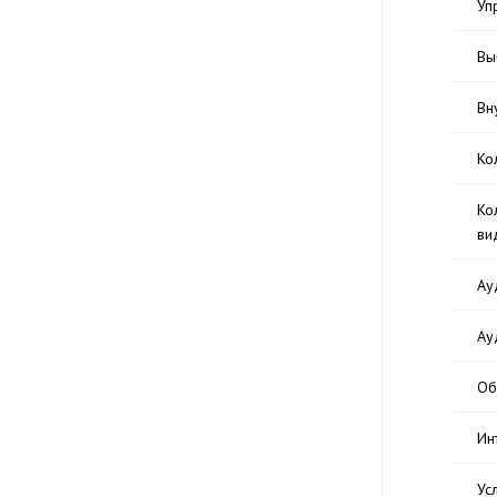
Уп
Вы
Вн
Ко
Ко
ви
Ау
Ау
Об
Ин
Ус