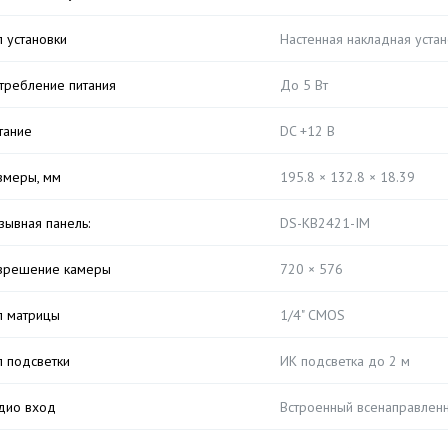
п установки
Настенная накладная устан
требление питания
До 5 Вт
тание
DC +12 В
змеры, мм
195.8 × 132.8 × 18.39
зывная панель:
DS-KB2421-IM
зрешение камеры
720 × 576
п матрицы
1/4" CMOS
п подсветки
ИК подсветка до 2 м
дио вход
Встроенный всенаправлен