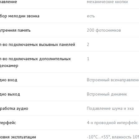
равление
механические кнопки
бор мелодии звонка
есть
утренняя память
200 фотоснимков
л-во подключаемых вызывных панелей
2
л-во подключаемых дополнительных
1
деокамер
дио вход
Встроенный всенаправлен
дио выход
Встроенный динамик
работка аудио
Подавление шума и эха
терфейс
4-х проводной интерфейс
ловия эксплуатации
-10°C…+55°, влажность 1