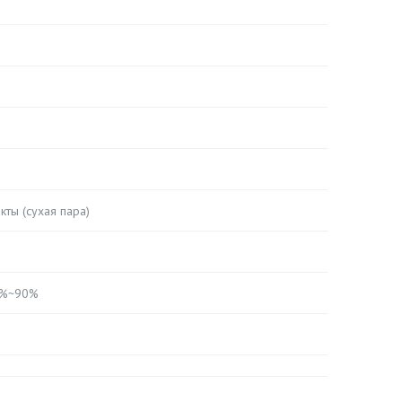
ты (сухая пара)
10%~90%