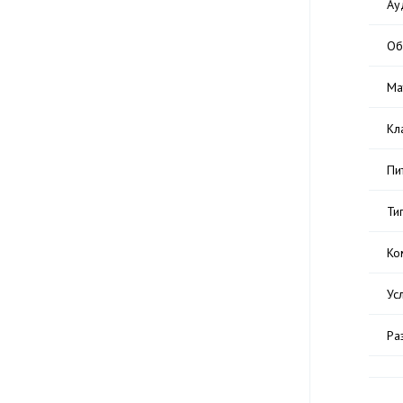
Ау
Об
Ма
Кл
Пи
Ти
Ко
Ус
Ра