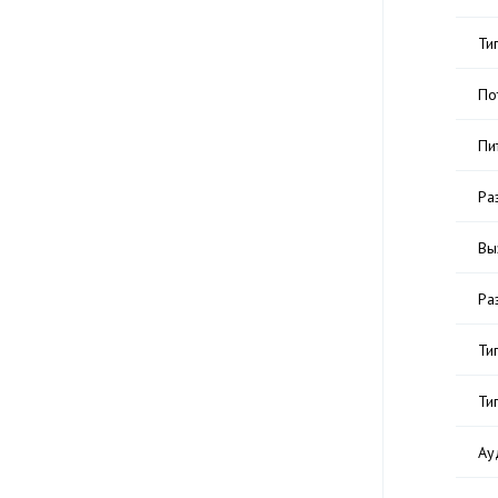
Ти
По
Пи
Ра
Вы
Ра
Ти
Ти
Ау