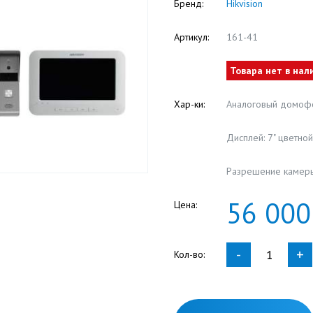
Бренд:
Hikvision
Артикул:
161-41
Товара нет в нал
Хар-ки:
Аналоговый домофо
Дисплей: 7" цветной
Разрешение камер
56
000
Цена:
-
+
Кол-во: