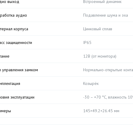
дио выход
Встроенный динамик
работка аудио
Подавление шума и эха
териал корпуса
Цинковый сплав
асс защищенности
IP65
тание
12В (от монитора)
п управления замком
Нормально-открытые контак
мплектация
Козырёк
ловия эксплуатации
-30 – +70 °С, влажность 
змеры
145×49.2×26.45 мм