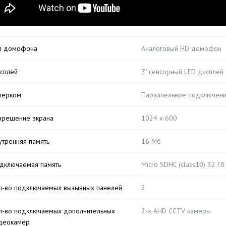
п домофона
Аналоговый HD домофон
сплей
7" сенсорный LED дисплей
терком
Параллельное подключени
зрешение экрана
1024 х 600
утренняя память
16 Мб
дключаемая память
Micro SDHC (class10) 32 Гб 
л-во подключаемых вызывных панелей
2
л-во подключаемых дополнительных
2-х AHD CCTV камеры
деокамер