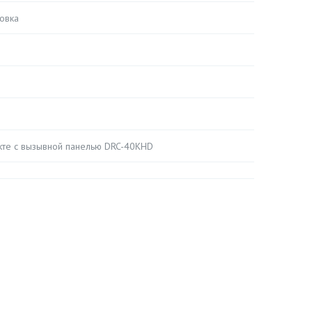
овка
екте с вызывной панелью DRC-40KHD