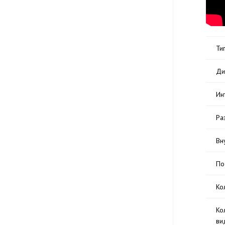
Ти
Ди
Ин
Ра
Вн
По
Ко
Ко
ви