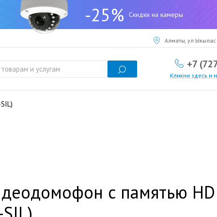
-25%
Скидки на камеры
Алматы, ул Ыкылас 
+7 (72
Кликни здесь и 
SIL)
идеодомофон с памятью HD
-SIL)