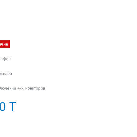
ичии
мофон
исплей
лючение 4-х мониторов
0
Т