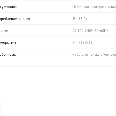
п установки
Настенная накладная устан
требление питания
До 15 Вт
тание
AC 100-240V, 50/60Hz
змеры, мм
244x180x18
обенность
Работатет только в компл