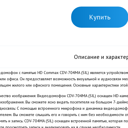
Купить
Описание и характе
домофон с памятью HD Commax CDV-704MA (SIL) является устройством
или офиса. Он предоставляет возможность визуальной и аудиосвязи ме
льцем жилого или офисного помещения. Основные характеристики эт
чество изображения: Видеодомофон CDV-704MA (SIL) оснащен HD-каме
изображения. Вы сможете ясно видеть посетителя на большом 7-дюйм
диосвязь: С помощью встроенного микрофона и динамика видеодомофо
ителем. Вы сможете слышать его и говорить с ним без необходимости о
мять и запись: CDV-704MA (SIL) оснащен встроенной памятью, которая 
те просмотреть записи и анализировать их в случае необходимости.