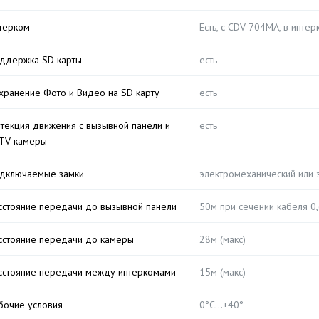
терком
Есть, с CDV-704MA, в инте
ддержка SD карты
есть
хранение Фото и Видео на SD карту
есть
текция движения с вызывной панели и
есть
TV камеры
дключаемые замки
электромеханический или 
сстояние передачи до вызывной панели
50м при сечении кабеля 0
сстояние передачи до камеры
28м (макс)
сстояние передачи между интеркомами
15м (макс)
бочие условия
0°C…+40°