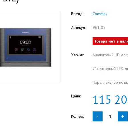
Бренд:
Commax
Артикул:
961-05
Товара нет в нал
Хар-ки:
Аналоговый HD до
7" сенсорный LED д
Параллельное подк
115
20
Цена:
-
+
Кол-во: