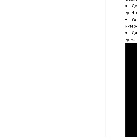
До
до 4-
Уд
интер
Ди
дома 