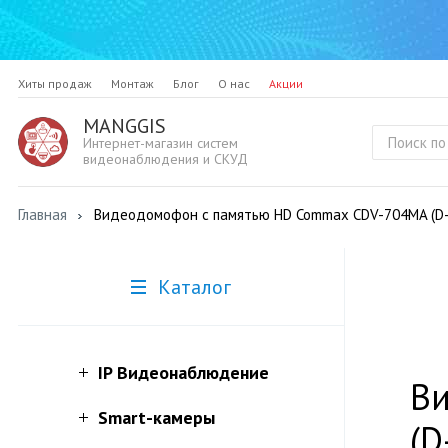
Хиты продаж
Монтаж
Блог
О нас
Акции
MANGGIS
Интернет-магазин систем
видеонаблюдения и СКУД
Главная
Видеодомофон с памятью HD Commax CDV-704MA (D-
Каталог
IP Видеонаблюдение
В
Smart-камеры
(D