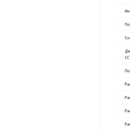
Ин
По
Со
Де
CC
По
Ра
Ра
Ра
Ра