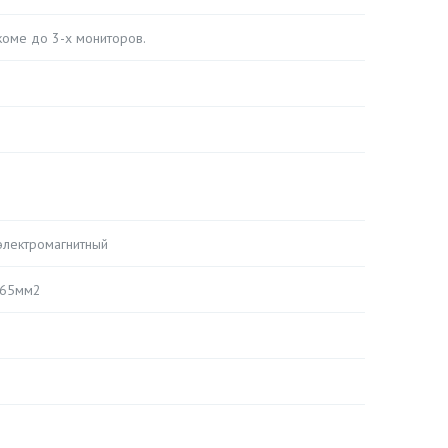
ркоме до 3-х мониторов.
электромагнитный
,65мм2