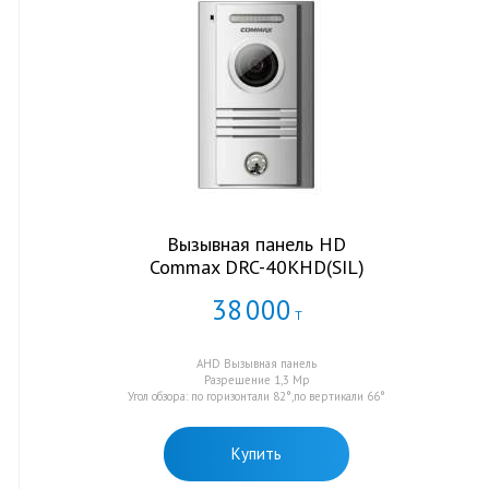
Вызывная панель HD
Commax DRC-40KHD(SIL)
38
000
Т
AHD Вызывная панель
Разрешение 1,3 Мр
Угол обзора: по горизонтали 82°,по вертикали 66°
Купить