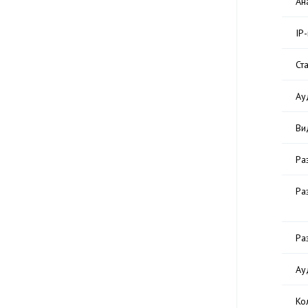
Ан
IP
Ст
Ау
Ви
Ра
Ра
Ра
Ау
Ко