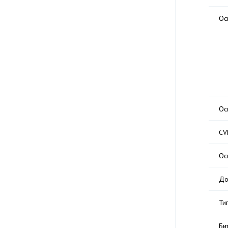
Ос
Ос
CV
Ос
До
Ти
Би