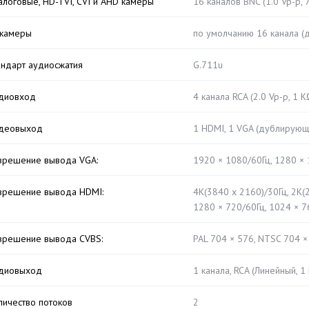
алоговые, HD-TVI, CVI и AHD камеры
16 каналов BNC (1.0 Vp-p,
-камеры
по умолчанию 16 канала (
андарт аудиосжатия
G.711u
диовход
4 канала RCA (2.0 Vp-p, 1 K
деовыход
1 HDMI, 1 VGA (дублирующ
зрешение вывода VGA:
1920 × 1080/60Гц, 1280 × 
зрешение вывода HDMI:
4K(3840 x 2160)/30Гц, 2K(
1280 × 720/60Гц, 1024 × 7
зрешение вывода CVBS:
PAL 704 × 576, NTSC 704 ×
диовыход
1 канала, RCA (Линейный, 1
личество потоков
2