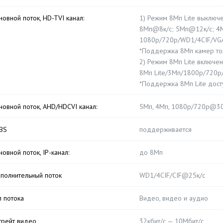
новной поток, HD-TVI канал:
1) Режим 8Мп Lite выключе
8Мп@8к/с; 5Мп@12к/с; 4
1080p/720p/WD1/4CIF/VG
*Поддержка 8Мп камер то
2) Режим 8Мп Lite включен
8Мп Lite/3Мп/1800p/720p
*Поддержка 8Мп Lite дост
новной поток, AHD/HDCVI канал:
5Мп, 4Мп, 1080p/720p@30
BS
поддерживается
новной поток, IP-канал:
до 8Mп
полнительный поток
WD1/4CIF/CIF@25к/с
п потока
Видео, видео и аудио
трейт видео
32кбит/с — 10Мбит/с