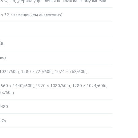
 75 Ω), поддержка управления по коаксиальному кабелю
до 32 с замещением аналоговых)
Ω)
ие)
1024/60Гц, 1280 × 720/60Гц, 1024 × 768/60Гц
2560 x 1440)/60Гц, 1920 × 1080/60Гц, 1280 × 1024/60Гц,
68/60Гц
 480
 kΩ)