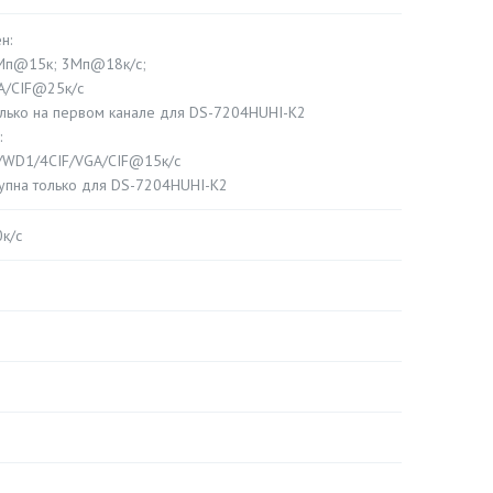
н:
Мп@15к; 3Мп@18к/с;
A/CIF@25к/с
лько на первом канале для DS-7204HUHI-K2
:
/WD1/4CIF/VGA/CIF@15к/c
упна только для DS-7204HUHI-K2
к/с