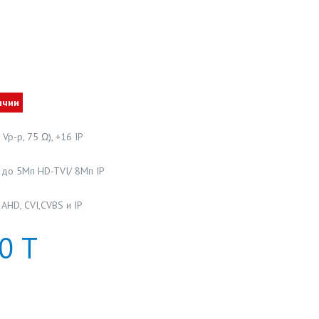
ичии
Vp-p, 75 Ω), +16 IP
 до 5Мп HD-TVI/ 8Мп IP
AHD, CVI,CVBS и IP
0
Т