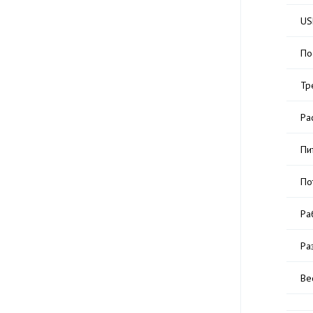
US
По
Тр
Ра
Пи
По
Ра
Ра
Ве