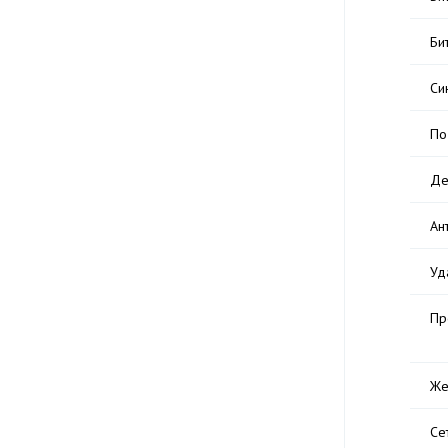
Би
Си
По
Де
Ан
Уд
Пр
Же
Се