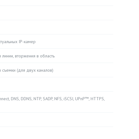
ктуальных IP-камер
линии, вторжения в область
съемки (для двух каналов)
onnect, DNS, DDNS, NTP, SADP, NFS, iSCSI, UPnP™, HTTPS,