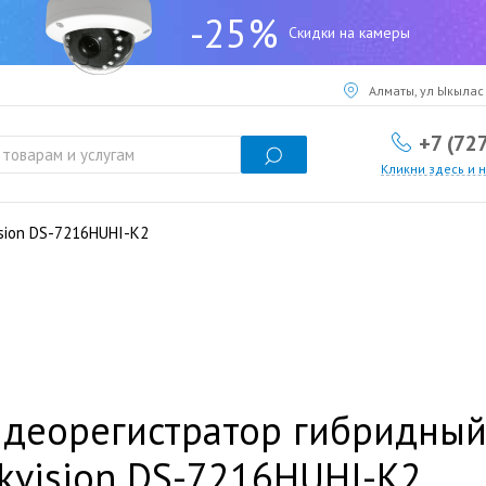
-25%
Скидки на камеры
Алматы, ул Ыкылас 
+7 (72
Кликни здесь и 
sion DS-7216HUHI-K2
деорегистратор гибридный
kvision DS-7216HUHI-K2