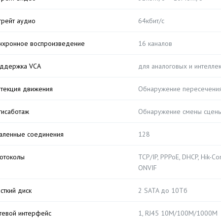
трейт аудио
64кбит/с
нхронное воспроизведение
16 каналов
ддержка VCA
для аналоговых и интелле
текция движения
Обнаружение пересечения 
тисаботаж
Обнаружение смены сцены 
аленные соединения
128
отоколы
TCP/IP, PPPoE, DHCP, Hik-C
ONVIF
сткий диск
2 SATA до 10Тб
тевой интерфейс
1, RJ45 10M/100M/1000M