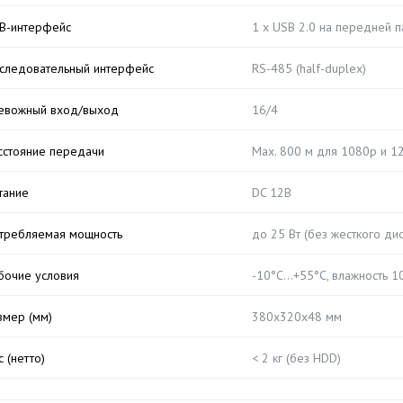
B-интерфейс
1 х USB 2.0 на передней п
следовательный интерфейс
RS-485 (half-duplex)
евожный вход/выход
16/4
сстояние передачи
Max. 800 м для 1080p и 1
тание
DC 12В
требляемая мощность
до 25 Вт (без жесткого дис
бочие условия
-10°C...+55°C, влажность
змер (мм)
380x320x48 мм
с (нетто)
< 2 кг (без HDD)