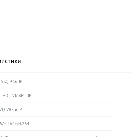
ристики
5 Ω), +16 IP
 HD-TVI/ 8Мп IP
I,CVBS и IP
65/H.264+/H.264