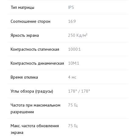
Тип матрицы
IPS
Соотношение сторон
16:9
Яркость экрана
250 Кд/м²
Контрастность статическая
1000:1
Контрастность динамическая
10М:1
Время отклика
4 мс
Углы обзора (градусы)
178° / 178°
Частота при максимальном
75 Гц
разрешении
Макс. частота обновления
75 Гц
экрана