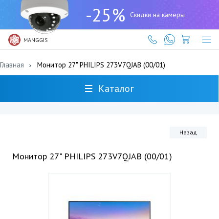
+7
-25%
(727)
Скидки на камеры
317-
61-
61
MANGGIS
Главная
Монитор 27" PHILIPS 273V7QJAB (00/01)
Каталог
Назад
Монитор 27" PHILIPS 273V7QJAB (00/01)