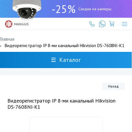
+7
-25%
(727)
Скидки на камеры
317-
61-
61
MANGGIS
Главная
Видеорегистратор IP 8-ми канальный Hikvision DS-7608NI-K1
Каталог
Назад
Видеорегистратор IP 8-ми канальный Hikvision
DS-7608NI-K1