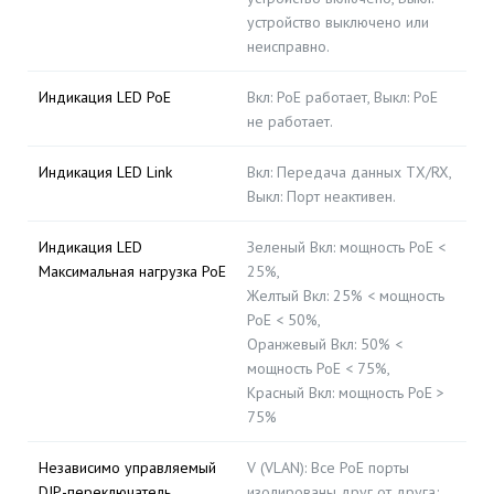
устройство выключено или
неисправно.
Индикация LED PoE
Вкл: PoE работает, Выкл: PoE
не работает.
Индикация LED Link
Вкл: Передача данных TX/RX,
Выкл: Порт неактивен.
Индикация LED
Зеленый Вкл: мощность PoE <
Максимальная нагрузка PoE
25%,
Желтый Вкл: 25% < мощность
PoE < 50%,
Оранжевый Вкл: 50% <
мощность PoE < 75%,
Красный Вкл: мощность PoE >
75%
Независимо управляемый
V (VLAN): Все PoE порты
DIP-переключатель
изолированы друг от друга;