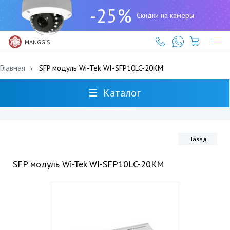
+7
-25%
(727)
Скидки на камеры
317-
61-
61
MANGGIS
Главная
SFP модуль Wi-Tek WI-SFP10LC-20KM
Каталог
Назад
SFP модуль Wi-Tek WI-SFP10LC-20KM