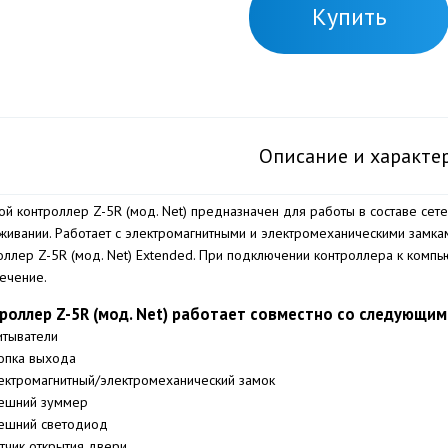
Купить
Описание и характе
ой контроллер Z-5R (мод. Net) предназначен для работы в составе сете
живании. Работает с электромагнитными и электромеханическими замка
оллер Z-5R (мод. Net) Extended. При подключении контроллера к комп
ечение.
роллер Z-5R (мод. Net) работает совместно со следующи
итыватели
опка выхода
ектромагнитный/электромеханический замок
ешний зуммер
ешний светодиод
тчик открытия двери