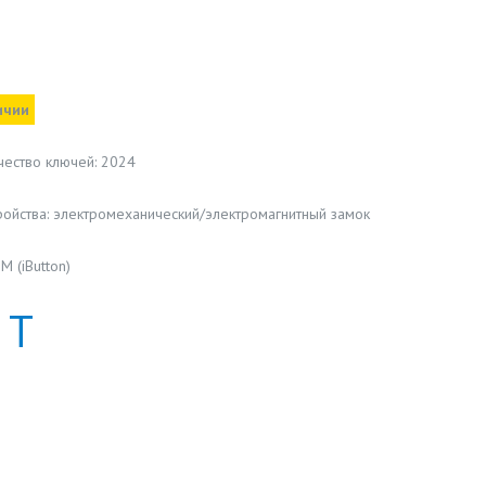
ичии
чество ключей: 2024
ойства: электромеханический/электромагнитный замок
M (iButton)
Т