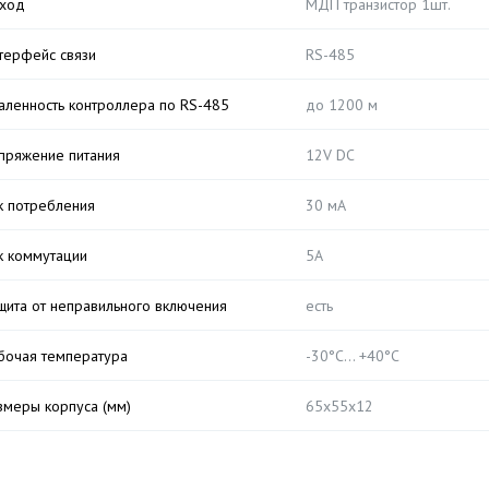
ход
МДП транзистор 1шт.
терфейс связи
RS-485
аленность контроллера по RS-485
до 1200 м
пряжение питания
12V DC
к потребления
30 мA
к коммутации
5А
щита от неправильного включения
есть
бочая температура
-30°С... +40°С
змеры корпуса (мм)
65х55х12