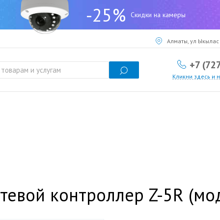
-25%
Скидки на камеры
Алматы, ул Ыкылас 
+7 (72
Кликни здесь и 
тевой контроллер Z-5R (мод