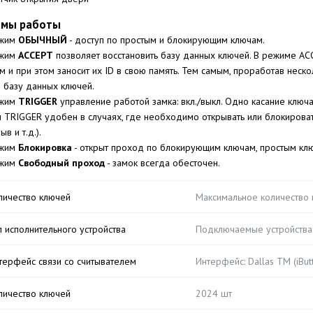
имы работы
жим
ОБЫЧНЫЙ
- доступ по простым и блокирующим ключам.
жим
ACCEPT
позволяет восстановить базу данных ключей. В режиме A
м и при этом заносит их ID в свою память. Тем самым, проработав нес
 базу данных ключей.
жим
TRIGGER
управление работой замка: вкл./выкл. Одно касание ключа 
 TRIGGER удобен в случаях, где необходимо открывать или блокирова
в и т.д.).
жим
Блокировка
- открыт проход по блокирующим ключам, простым кл
жим
Свободный проход
- замок всегда обесточен.
личество ключей
Максимальное количество 
п исполнительного устройства
Подключаемые устройства:
терфейс связи со считывателем
Интерфейс: Dallas TM (iBut
личество ключей
2024 шт