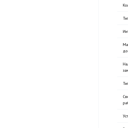
Ко
Ти
Ин
Ма
до
На
за
Ти
Св
ра
Ус