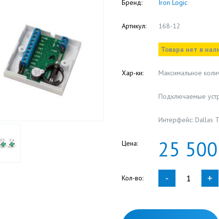
Бренд:
Iron Logic
Артикул:
168-12
Товара нет в нал
Хар-ки:
Максимальное коли
Подключаемые устр
Интерфейс: Dallas T
25
500
Цена:
-
+
Кол-во: