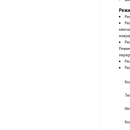
Реж
Ре
Ре
ключа
новую
Ре
Режим
переры
Ре
Ре
Ко
Ти
Ин
Ко