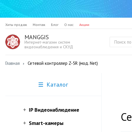
Хиты продаж
Монтаж
Блог
О нас
Акции
MANGGIS
Интернет-магазин систем
видеонаблюдения и СКУД
Главная
Сетевой контроллер Z-5R (мод. Net)
Каталог
IP Видеонаблюдение
Се
Smart-камеры