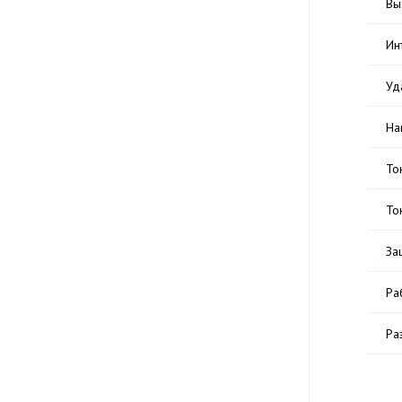
Вы
Ин
Уд
На
То
То
За
Ра
Ра