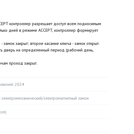
CCEPT контроллер разрешает доступ всем подносимым
колько дней в режиме ACCEPT, контроллер формирует
- замок закрыт; второе касание ключа - замок открыт.
ть дверь на определенный период (рабочий день,
ючам проход закрыт.
ключей: 2024
 электромеханический/электромагнитный замок
ton)