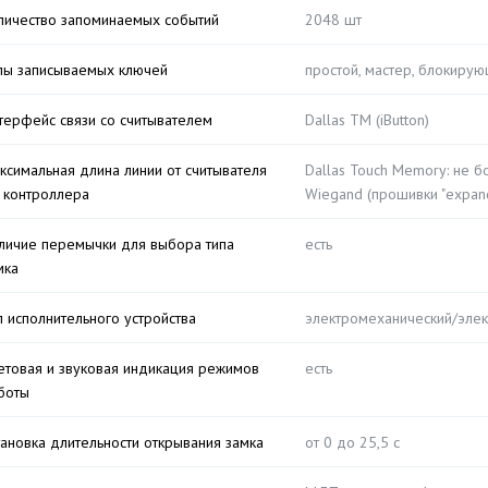
личество запоминаемых событий
2048 шт
пы записываемых ключей
простой, мастер, блокиру
терфейс связи со считывателем
Dallas TM (iButton)
ксимальная длина линии от считывателя
Dallas Touch Memory: не б
 контроллера
Wiegand (прошивки "expand
личие перемычки для выбора типа
есть
мка
п исполнительного устройства
электромеханический/элек
етовая и звуковая индикация режимов
есть
боты
тановка длительности открывания замка
от 0 до 25,5 c