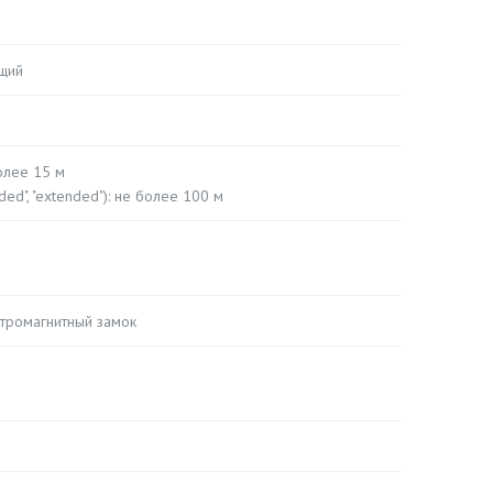
ющий
олее 15 м
ed", "extended"): не более 100 м
тромагнитный замок