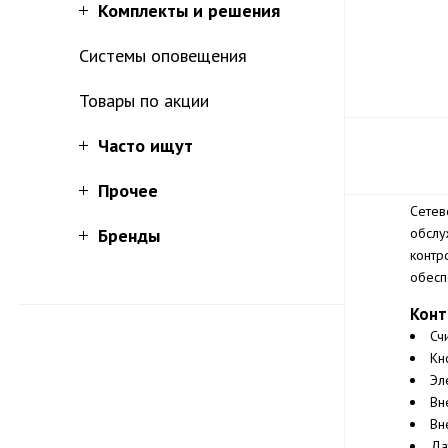
Комплекты и решения
Системы оповещения
Товары по акции
Часто ищут
Прочее
Сетев
Бренды
обслу
контр
обесп
Конт
Сч
Кн
Эл
Вн
Вн
Да