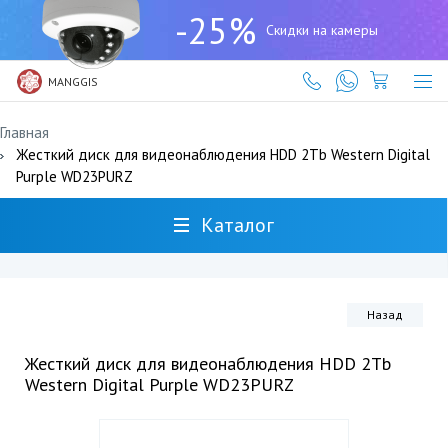
+7
-25%
(727)
Скидки на камеры
317-
61-
61
MANGGIS
Главная
Жесткий диск для видеонаблюдения HDD 2Tb Western Digital
Purple WD23PURZ
Каталог
Назад
Жесткий диск для видеонаблюдения HDD 2Tb
Western Digital Purple WD23PURZ