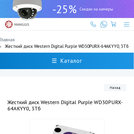
+7
-25%
(727)
Скидки на камеры
317-
61-
61
MANGGIS
Главная
Жесткий диск Western Digital Purple WD30PURX-64AKYY0, 3Тб
Каталог
Назад
Жесткий диск Western Digital Purple WD30PURX-
64AKYY0, 3Тб