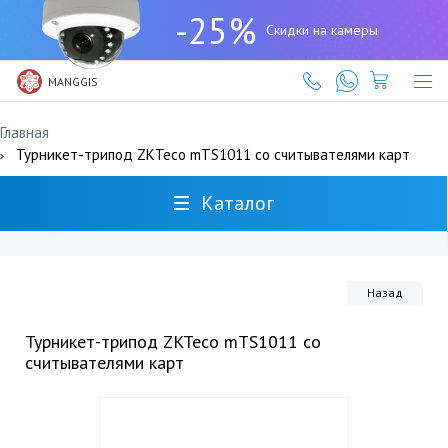
+7
-25%
(727)
Скидки на камеры
317-
61-
61
MANGGIS
Главная
Турникет-трипод ZKTeco mTS1011 со считывателями карт
Каталог
Назад
Турникет-трипод ZKTeco mTS1011 со
считывателями карт