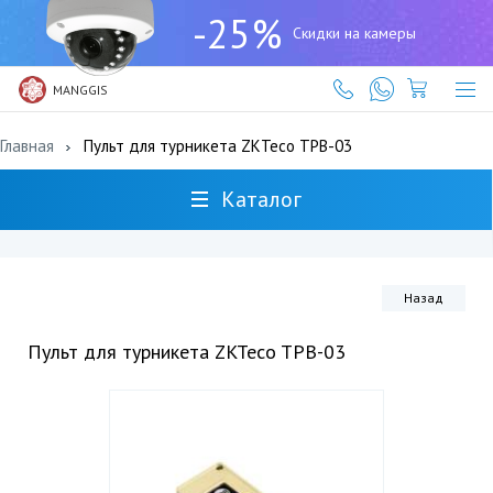
+7
-25%
(727)
Скидки на камеры
317-
61-
61
MANGGIS
Главная
Пульт для турникета ZKTeco TPB-03
Каталог
Назад
Пульт для турникета ZKTeco TPB-03