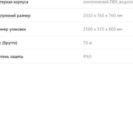
териал корпуса
синтетический ПВХ, водос
утренний размер
2010 x 760 x 760 мм
змер упаковки
2300 x 335 x 800 мм
с (брутто)
70 кг
епень защиты
IP65