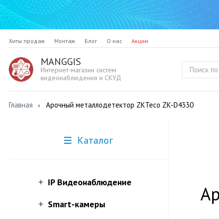
Хиты продаж
Монтаж
Блог
О нас
Акции
MANGGIS
Интернет-магазин систем
видеонаблюдения и СКУД
Главная
Арочный металлодетектор ZKTeco ZK-D4330
Каталог
IP Видеонаблюдение
Ар
Smart-камеры