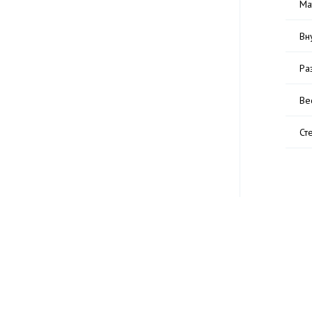
Ма
Вн
Ра
Ве
Ст