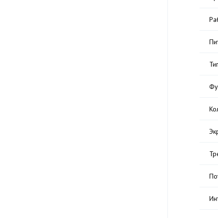
Ра
Пи
Ти
Фу
Ко
Эк
Тр
По
Ин