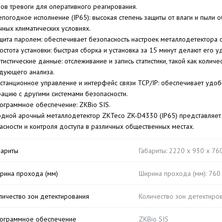
лов тревоги для оперативного реагирования.
епогодное исполнение (IP65): высокая степень защиты от влаги и пыли
чных климатических условиях.
щита паролем: обеспечивает безопасность настроек металлодетектора с
остота установки: быстрая сборка и установка за 15 минут делают его 
атистические данные: отслеживание и запись статистики, такой как колич
дующего анализа.
станционное управление и интерфейс связи TCP/IP: обеспечивает удо
рацию с другими системами безопасности.
ограммное обеспечение: ZKBio SIS.
дной арочный металлодетектор ZKTeco ZK-D4330 (IP65) представляе
асности и контроля доступа в различных общественных местах.
бариты
Габариты: 2220 x 930 x 76
рина прохода (мм)
Ширина прохода (мм): 760
личество зон детектирования
Количество зон детектиров
ограммное обеспечение
ZKBio SIS