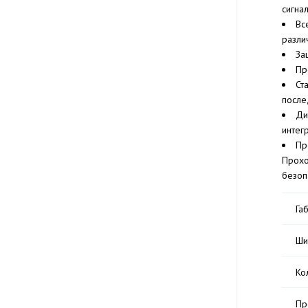
сигна
Вс
разли
За
Пр
Ст
после
Ди
интег
Пр
Прохо
безоп
Га
Ши
Ко
Пр