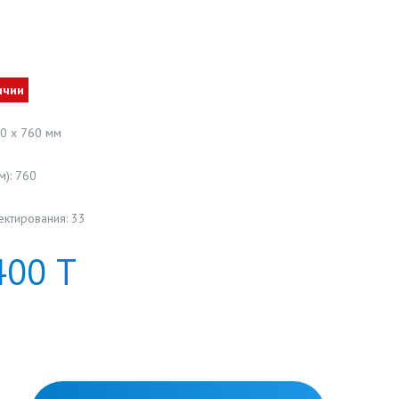
ичии
30 x 760 мм
): 760
ектирования: 33
400
Т