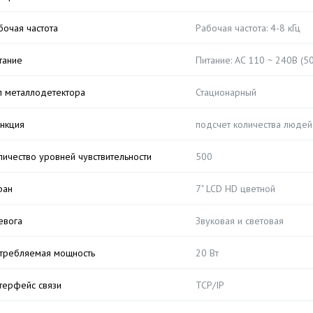
бочая частота
Рабочая частота: 4-8 кГц
тание
Питание: AC 110 ~ 240В (50
п металлодетектора
Стационарный
нкция
подсчет количества людей
личество уровней чувствительности
500
ран
7" LCD HD цветной
евога
Звуковая и световая
требляемая мощность
20 Вт
терфейс связи
TCP/IP