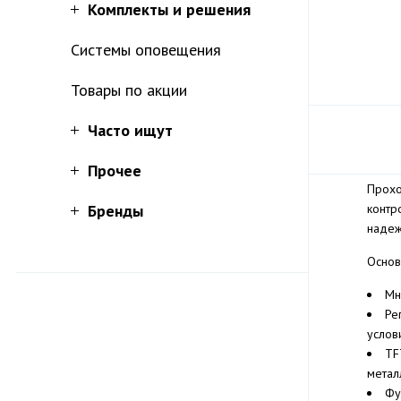
Комплекты и решения
Системы оповещения
Товары по акции
Часто ищут
Прочее
Прохо
Бренды
контр
надеж
Основ
Мн
Ре
услов
TF
метал
Фу