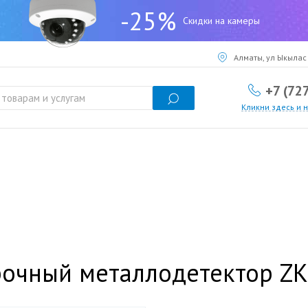
-25%
Скидки на камеры
Алматы, ул Ыкылас 
+7 (72
Кликни здесь и 
очный металлодетектор ZK