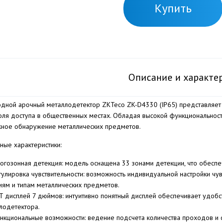
Купить
Описание и характе
дной арочный металлодетектор ZKTeco ZK-D4330 (IP65) представляет
оля доступа в общественных местах. Обладая высокой функциональност
ное обнаружение металлических предметов.
ные характеристики:
огозонная детекция: модель оснащена 33 зонами детекции, что обесп
гулировка чувствительности: возможность индивидуальной настройки чу
иям и типам металлических предметов.
T дисплей 7 дюймов: интуитивно понятный дисплей обеспечивает удобс
лодетектора.
нкциональные возможности: ведение подсчета количества проходов и с